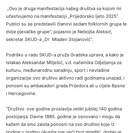
„Ovo je druga manifestacija našeg društva sa kojom mi
učestvujemo na manifestaciji „Prijedorsko ljeto 2025“.
Publici su se predstavili članovi sedam folklornih grupa te
dvije pjevačke grupe“, pojasnio je Nebojša Aleksić,
sekretar SKUD-a „Dr Mladen Stojanović“.
Podršku u radu SKUD-a pruža Gradska uprava, a kako je
istakao Aleksandar Milješić, v.d. načelnika Odjeljenja za
kulturu, međunarodnu saradnju, sport i nevladine
organizacije ovo društvo aktivno radi godinama unazad, i
ponosni su ambasadori grada Prijedora ali u cijele Bpsne
i Hercegovine.
“Društvo ove godine proslavlja veliki jubilej 140 godina
postojanja. Davne 1885. godine je osnovano i mogu da
kažem da smo zaista ponosni na ovo društvo koje iz
godine u godinu okuplja sve veći broj mladih”, dodao je