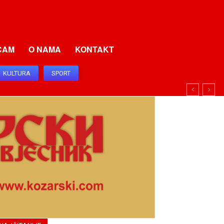
CAM
O NAMA
KONTAKT
KULTURA
SPORT
I SRBIJU I SRPSKU