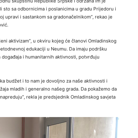
rodnu skupštinu Republike Srpske i održana im je
i sto sa odbornicima i poslanicima u gradu Prijedoru i
oj upravi i sastankom sa gradonačelnikom”, rekao je
vić.
njeni aktivizam”, u okviru kojeg će članovi Omladinskog
a petodnevnoj edukaciji u Neumu. Da imaju podršku
h događaja i humanitarnih aktivnosti, potvrđuju
 budžet i to nam je dovoljno za naše aktivnosti i
ožaja mladih i generalno našeg grada. Da pokažemo da
 i napreduju”, rekla je predsjednik Omladinskog savjeta