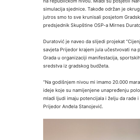
na republičkom nivou. Mladi su posjetili Na
simulacija sjednice. Takođe održan je okrugl
jutros smo to sve krunisali posjetom Gradsk
predsjednik Skupštine OSP-a Mirnes Durato
Duratović je naveo da slijedi projekat “Cije
savjeta Prijedor krajem jula učestvovati n
Grada u organizaciji manifestacija, sportski
sredstva iz gradskog budžeta.
“Na godišnjem nivou mi imamo 20.000 maraka
ideje koje su namijenjene unapređenju pol
mladi ljudi imaju potencijala i želju da rade
Prijedor Anđela Stanojević.