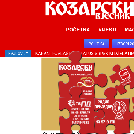
POČETNA
VIJESTI
MA
POLITIKA
IZBORI 2
KARAN: POVLAŠTEN STATUS SRPSKIM DŽELATIMA –
KOVAČEVIĆ: PODRŠKA SRBIJE ZA SRPSKU OD SUŠ
NAJNOVIJE