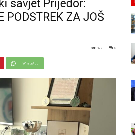
 savjet Prijedor:
E PODSTREK ZA JOŠ
322
0
WhatsApp