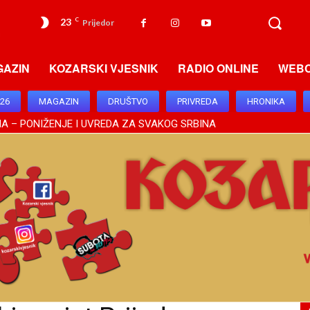
23
C
Prijedor
GAZIN
KOZARSKI VJESNIK
RADIO ONLINE
WEB
026
MAGAZIN
DRUŠTVO
PRIVREDA
HRONIKA
 PONIŽENJE I UVREDA ZA SVAKOG SRBINA
TINSKOG ZNAČAJA, BRATSKI ODNOSI DODIKA I VUČIĆA OSNAŽILI 