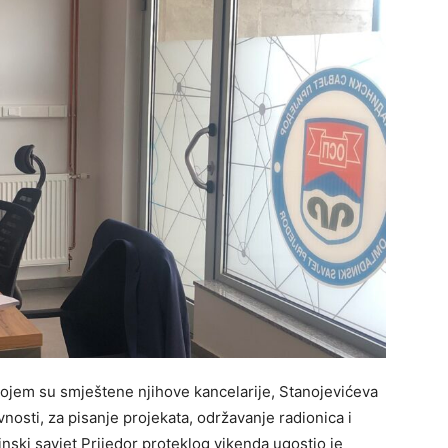
ojem su smještene njihove kancelarije, Stanojevićeva
osti, za pisanje projekata, održavanje radionica i
nski savjet Prijedor proteklog vikenda ugostio je