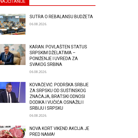
NAJČITANIJE
SUTRA O REBALANSU BUDŽETA
06.08.2026.
KARAN: POVLAŠTEN STATUS
SRPSKIM DŽELATIMA –
PONIŽENJE I UVREDA ZA
SVAKOG SRBINA
06.08.2026.
KOVAČEVIĆ: PODRŠKA SRBIJE
ZA SRPSKU OD SUŠTINSKOG
ZNAČAJA, BRATSKI ODNOSI
DODIKA I VUČIĆA OSNAŽILI I
SRBIJU I SRPSKU
06.08.2026.
NOVA KORT VIKEND AKCIJA JE
PRED NAMA!