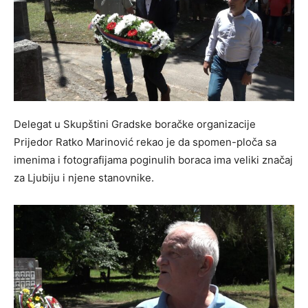
Delegat u Skupštini Gradske boračke organizacije
Prijedor Ratko Marinović rekao je da spomen-ploča sa
imenima i fotografijama poginulih boraca ima veliki značaj
za Ljubiju i njene stanovnike.