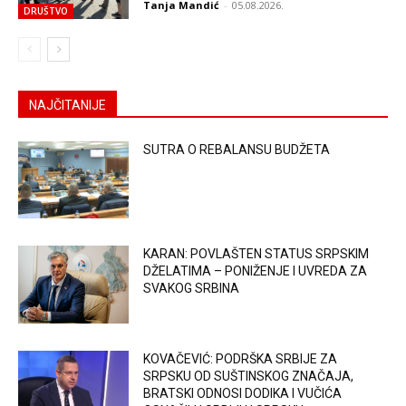
Tanja Mandić
-
05.08.2026.
DRUŠTVO
NAJČITANIJE
SUTRA O REBALANSU BUDŽETA
KARAN: POVLAŠTEN STATUS SRPSKIM
DŽELATIMA – PONIŽENJE I UVREDA ZA
SVAKOG SRBINA
KOVAČEVIĆ: PODRŠKA SRBIJE ZA
SRPSKU OD SUŠTINSKOG ZNAČAJA,
BRATSKI ODNOSI DODIKA I VUČIĆA