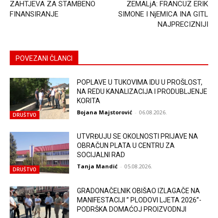
ZAHTJEVA ZA STAMBENO
ZEMALjA: FRANCUZ ERIK
FINANSIRANJE
SIMONE I NjEMICA INA GITL
NAJPRECIZNIJI
POVEZANI ČLANCI
POPLAVE U TUKOVIMA IDU U PROŠLOST,
NA REDU KANALIZACIJA I PRODUBLJENJE
KORITA
Bojana Majstorović
-
06.08.2026.
DRUŠTVO
UTVRĐUJU SE OKOLNOSTI PRIJAVE NA
OBRAČUN PLATA U CENTRU ZA
SOCIJALNI RAD
Tanja Mandić
-
05.08.2026.
DRUŠTVO
GRADONAČELNIK OBIŠAO IZLAGAČE NA
MANIFESTACIJI ” PLODOVI LJETA 2026”-
PODRŠKA DOMAĆOJ PROIZVODNJI