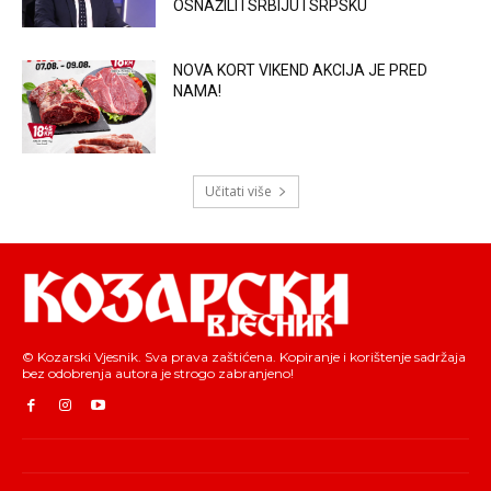
OSNAŽILI I SRBIJU I SRPSKU
NOVA KORT VIKEND AKCIJA JE PRED
NAMA!
Učitati više
© Kozarski Vjesnik. Sva prava zaštićena. Kopiranje i korištenje sadržaja
bez odobrenja autora je strogo zabranjeno!