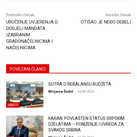
Prethodni članak
Naredni članak
URUČENJE UVJERENJA O
OTIŠAO JE NEĐO DEBELI
DODJELI MANDATA
IZABRANIM
GRADONAČELNICIMA I
NAČELNICIMA
POVEZANI ČLANCI
SUTRA O REBALANSU BUDŽETA
Mirjana Šodić
-
06.08.2026.
VIJESTI
KARAN: POVLAŠTEN STATUS SRPSKIM
DŽELATIMA – PONIŽENJE I UVREDA ZA
SVAKOG SRBINA