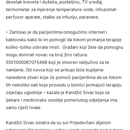
desetak kreveta i dušeka, posteljinu, TV uređaj,
termometar za mjerenje temperature vode, infuzomat-
perfuzor aparate, stalke za infuziju, paravane.
– Zamisao je da pacijentima omogućimo internet i
kablovsku kako bi im pomogli da tokom primanja terapije
koliko-toliko odvrate misli. Građani koji žele da pomognu
mogu donirati novac na broj žiro računa
5551000067075468 koji je otvoren isključivo za te
namjene. Od novca koji se prikupi biće kupljene
navedene stvari koje će pomoći pacijentima da se tokom
tih nekoliko sati koje provedu u bolnici primajući terapiju
osjećaju ugodnije – kazala je Kandžić Sivac koja za
ljekare i medicinsko osoblje pomenutog odjeljenja ima
samo riječi hvale.
Kandžić Sivac smatra da su svi Prijedorčani dijelom