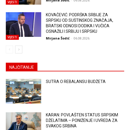
Mirjana Šodić
-
06.08.2026.
VIJESTI
KOVAČEVIĆ: PODRŠKA SRBIJE ZA
SRPSKU OD SUŠTINSKOG ZNAČAJA,
BRATSKI ODNOSI DODIKA I VUČIĆA
OSNAŽILI I SRBIJU I SRPSKU
VIJESTI
Mirjana Šodić
-
06.08.2026.
NAJČITANIJE
SUTRA O REBALANSU BUDŽETA
KARAN: POVLAŠTEN STATUS SRPSKIM
DŽELATIMA – PONIŽENJE I UVREDA ZA
SVAKOG SRBINA