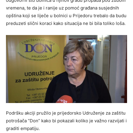
odgovorni što bolnica u njihov gradu propada pod zubom
vremena, te da je i ranije uz pomoć građana susjednih
opština koji se liječe u bolnici u Prijedoru trebalo da budu
preduzeti slični koraci kako situacija ne bi bila toliko loša.
Podršku akciji pružilo je prijedorsko Udruženje za zaštitu
potrošača “Don” kako bi pokazali koliko je važno razvijati i
graditi empatiju.