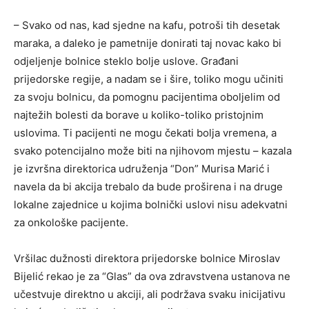
– Svako od nas, kad sjedne na kafu, potroši tih desetak
maraka, a daleko je pametnije donirati taj novac kako bi
odjeljenje bolnice steklo bolje uslove. Građani
prijedorske regije, a nadam se i šire, toliko mogu učiniti
za svoju bolnicu, da pomognu pacijentima oboljelim od
najtežih bolesti da borave u koliko-toliko pristojnim
uslovima. Ti pacijenti ne mogu čekati bolja vremena, a
svako potencijalno može biti na njihovom mjestu – kazala
je izvršna direktorica udruženja “Don” Murisa Marić i
navela da bi akcija trebalo da bude proširena i na druge
lokalne zajednice u kojima bolnički uslovi nisu adekvatni
za onkološke pacijente.
Vršilac dužnosti direktora prijedorske bolnice Miroslav
Bijelić rekao je za “Glas” da ova zdravstvena ustanova ne
učestvuje direktno u akciji, ali podržava svaku inicijativu