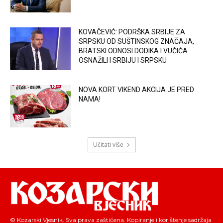
KOVAČEVIĆ: PODRŠKA SRBIJE ZA
SRPSKU OD SUŠTINSKOG ZNAČAJA,
BRATSKI ODNOSI DODIKA I VUČIĆA
OSNAŽILI I SRBIJU I SRPSKU
NOVA KORT VIKEND AKCIJA JE PRED
NAMA!
Učitati više
© Kozarski Vjesnik. Sva prava zaštićena. Kopiranje i korištenje sadržaja