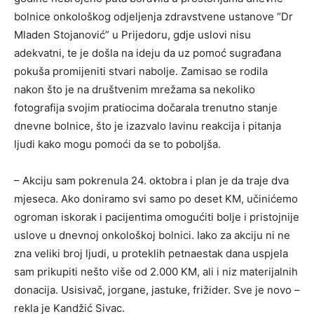
bolnice onkološkog odjeljenja zdravstvene ustanove “Dr
Mladen Stojanović” u Prijedoru, gdje uslovi nisu
adekvatni, te je došla na ideju da uz pomoć sugrađana
pokuša promijeniti stvari nabolje. Zamisao se rodila
nakon što je na društvenim mrežama sa nekoliko
fotografija svojim pratiocima dočarala trenutno stanje
dnevne bolnice, što je izazvalo lavinu reakcija i pitanja
ljudi kako mogu pomoći da se to poboljša.
– Akciju sam pokrenula 24. oktobra i plan je da traje dva
mjeseca. Ako doniramo svi samo po deset KM, učinićemo
ogroman iskorak i pacijentima omogućiti bolje i pristojnije
uslove u dnevnoj onkološkoj bolnici. Iako za akciju ni ne
zna veliki broj ljudi, u proteklih petnaestak dana uspjela
sam prikupiti nešto više od 2.000 KM, ali i niz materijalnih
donacija. Usisivač, jorgane, jastuke, frižider. Sve je novo –
rekla je Kandžić Sivac.