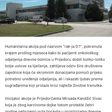
Humanitarna akcija pod nazivom “rak-ja 0:1”, pokrenuta
krajem prošlog mjeseca kako bi pacijenti onkološkog
odjeljenja dnevne bolnice u Prijedoru dobili koliko-toliko
bolje uslove za liječenje, zahtijeva odziv šire društvene
zajednice koja će skromnim donacijama pomoći prijeko
potrebno uređenje odjeljenja, ali i iskazati ljubav prema
sugrađanima koji prolaze kroz najteže životne trenutke.
Inicijator akcije je Prijedorčanka Mirsada Kandžić Sivac
koja je zbog karcinoma dojke tokom protekle četiri
godine nebrojeno puta boravila u prostorijama dnevne