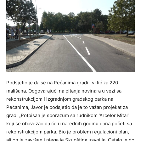
Podsjetio je da se na Pećanima gradi i vrtić za 220
mališana. Odgovarajući na pitanja novinara u vezi sa
rekonstrukcijom i izgradnjom gradskog parka na
Pećanima, Javor je podsjetio da je to važan projekat za
grad. „Potpisan je sporazum sa rudnikom ‘Arcelor Mital’
koji se obavezao da će u narednih godinu dana početi sa
rekonstrukcijom parka. Bio je problem regulacioni plan,
ali on je završen i njega je Skupština usvojila. Ostalo je do