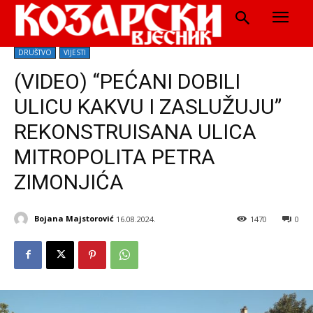
DRUŠTVO
VIJESTI
(VIDEO) “PEĆANI DOBILI
ULICU KAKVU I ZASLUŽUJU”
REKONSTRUISANA ULICA
MITROPOLITA PETRA
ZIMONJIĆA
Bojana Majstorović
16.08.2024.
1470
0