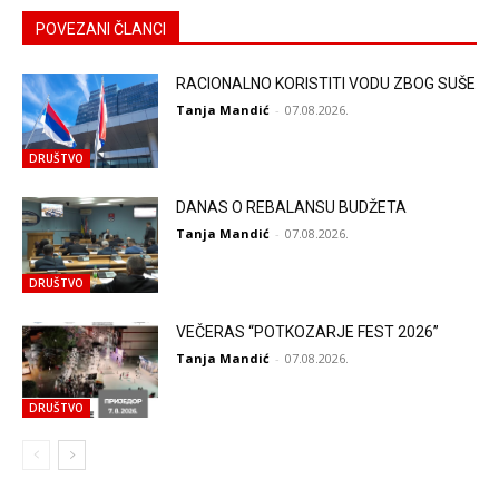
POVEZANI ČLANCI
RACIONALNO KORISTITI VODU ZBOG SUŠE
Tanja Mandić
-
07.08.2026.
DRUŠTVO
DANAS O REBALANSU BUDŽETA
Tanja Mandić
-
07.08.2026.
DRUŠTVO
VEČERAS “POTKOZARJE FEST 2026”
Tanja Mandić
-
07.08.2026.
DRUŠTVO