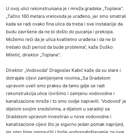
U ovoj ulici rekonstruisana je i mreža gradske „Toplane“.
„Tačno 160 metara vrelovoda je urađeno, jer smo smatrali
kada se radi ovako fina ulica da treba i sve instalacije da
budu završene da ne bi došlo do pucanja i prekopa.
Možemo reći da je ulica kvalitetno urađena i da ne bi
trebalo duži period da bude problema“, kaže Duško
Miletić, direktor „Toplane“.
Direktor „Vodovoda“ Dragoslav Kabić kaže da su stare i
dotrajale cijevi zamijenjene novima.„Sa Gradskom
upravom uveli smo praksu da tamo gdje se radi
rekonstrukcija ulice izvršimo i zamjenu vodovodne i
kanalizacione mreže i to smo ovdje napravili. ‘Vodovod’ je
dijelom svojim sredstvima, a dijelom u saradnji sa
Gradskom upravom investirao u nove vodovodne i
kanalizacione cijevi što je sigurno jedan pomak naprijed,
jer smo time omogućili i bolje vodosnabdijevanje za ovaj