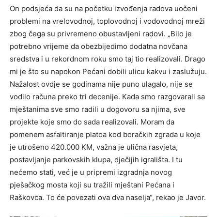
On podsjeća da su na početku izvođenja radova uočeni
problemi na vrelovodnoj, toplovodnoj i vodovodnoj mreži
zbog čega su privremeno obustavljeni radovi. „Bilo je
potrebno vrijeme da obezbijedimo dodatna novčana
sredstva i u rekordnom roku smo taj tio realizovali. Drago
mi je što su napokon Pećani dobili ulicu kakvu i zaslužuju.
Nažalost ovdje se godinama nije puno ulagalo, nije se
vodilo računa preko tri decenije. Kada smo razgovarali sa
mještanima sve smo radili u dogovoru sa njima, sve
projekte koje smo do sada realizovali. Moram da
pomenem asfaltiranje platoa kod boračkih zgrada u koje
je utrošeno 420.000 KM, važna je ulična rasvjeta,
postavljanje parkovskih klupa, dječijih igrališta. I tu
nećemo stati, već je u pripremi izgradnja novog
pješačkog mosta koji su tražili mještani Pećana i
Raškovca. To će povezati ova dva naselja“, rekao je Javor.