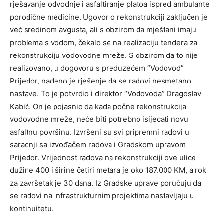
rješavanje odvodnje i asfaltiranje platoa ispred ambulante
porodične medicine. Ugovor o rekonstrukciji zaključen je
već sredinom avgusta, ali s obzirom da mještani imaju
problema s vodom, čekalo se na realizaciju tendera za
rekonstrukciju vodovodne mreže. S obzirom da to nije
realizovano, u dogovoru s preduzećem “Vodovod”
Prijedor, nađeno je rješenje da se radovi nesmetano
nastave. To je potvrdio i direktor “Vodovoda” Dragoslav
Kabić. On je pojasnio da kada počne rekonstrukcija
vodovodne mreže, neće biti potrebno isijecati novu
asfaltnu površinu. Izvršeni su svi pripremni radovi u
saradnji sa izvođačem radova i Gradskom upravom
Prijedor. Vrijednost radova na rekonstrukciji ove ulice
dužine 400 i širine četiri metara je oko 187.000 KM, a rok
za završetak je 30 dana. Iz Gradske uprave poručuju da
se radovi na infrastrukturnim projektima nastavljaju u
kontinuitetu.