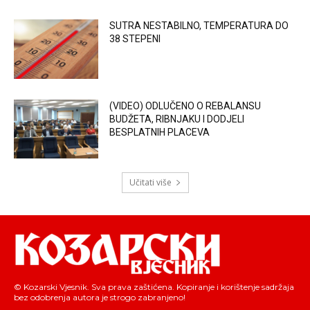
SUTRA NESTABILNO, TEMPERATURA DO
38 STEPENI
(VIDEO) ODLUČENO O REBALANSU
BUDŽETA, RIBNJAKU I DODJELI
BESPLATNIH PLACEVA
Učitati više
© Kozarski Vjesnik. Sva prava zaštićena. Kopiranje i korištenje sadržaja
bez odobrenja autora je strogo zabranjeno!