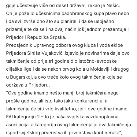
gdje učestvuje više od deset država”, rekao je Nešić.
On je poželio učesnicima padobranskog kupa plavo nebo
i da svi izvrše ono što su planirali i da se uspješno
prizemlje te da se i na ovaj način još jednom prezentuje i
Prijedor i Republika Srpska.
Predsjednik Upravnog odbora ovog kluba i vođa ekipe
Prijedora Siniša Vujaković, izjavio je novinarima da je ovo
takmičenje od prije tri godine dio Istočno-evropske
ciljaške lige i da se nakon prvog kola u Moldaviji i drugog
u Bugarskoj, a ovo treće kolo ovog takmičenja koje se
održava u Prijedoru.
“Ove godine imamo nešto manji broj takmičara nego
prošle godine, ali isto tako jaku konkurenciju, a
takmičenje će biti vrlo kvalitetno, jer i ove godine imamo
FAI kategoriju 2 – to je naša svjetska vazduhoplovna
asocijacija, a kategorija ovog takmičenja je dva takmičenja
ispod svjetskog prvenstva ili prvenstava kontinenata”,