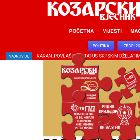
POČETNA
VIJESTI
MA
POLITIKA
IZBORI 2
KARAN: POVLAŠTEN STATUS SRPSKIM DŽELATIM
NAJNOVIJE