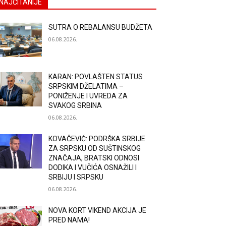
NAJČITANIJE
SUTRA O REBALANSU BUDŽETA
06.08.2026.
KARAN: POVLAŠTEN STATUS
SRPSKIM DŽELATIMA –
PONIŽENJE I UVREDA ZA
SVAKOG SRBINA
06.08.2026.
KOVAČEVIĆ: PODRŠKA SRBIJE
ZA SRPSKU OD SUŠTINSKOG
ZNAČAJA, BRATSKI ODNOSI
DODIKA I VUČIĆA OSNAŽILI I
SRBIJU I SRPSKU
06.08.2026.
NOVA KORT VIKEND AKCIJA JE
PRED NAMA!