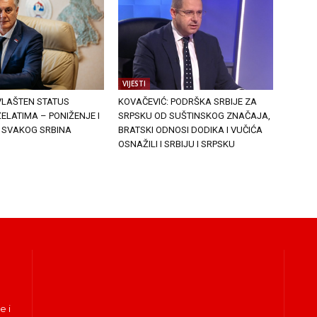
VIJESTI
VLAŠTEN STATUS
KOVAČEVIĆ: PODRŠKA SRBIJE ZA
ELATIMA – PONIŽENJE I
SRPSKU OD SUŠTINSKOG ZNAČAJA,
 SVAKOG SRBINA
BRATSKI ODNOSI DODIKA I VUČIĆA
OSNAŽILI I SRBIJU I SRPSKU
e i