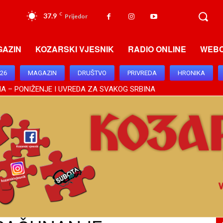
37.9
C
Prijedor
GAZIN
KOZARSKI VJESNIK
RADIO ONLINE
WEB
026
MAGAZIN
DRUŠTVO
PRIVREDA
HRONIKA
A – PONIŽENJE I UVREDA ZA SVAKOG SRBINA