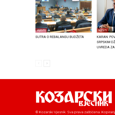
VIJESTI
VIJESTI
SUTRA O REBALANSU BUDŽETA
KARAN: PO
SRPSKIM DŽ
UVREDA ZA
© Kozarski Vjesnik. Sva prava zaštićena. Kopiranj