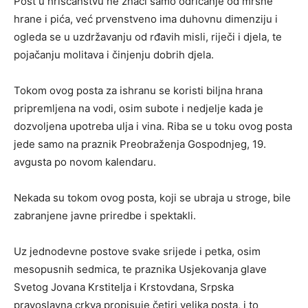
Post u hrišćanstvu ne znači samo odricanje od mrsne
hrane i pića, već prvenstveno ima duhovnu dimenziju i
ogleda se u uzdržavanju od rđavih misli, riječi i djela, te
pojačanju molitava i činjenju dobrih djela.
Tokom ovog posta za ishranu se koristi biljna hrana
pripremljena na vodi, osim subote i nedjelje kada je
dozvoljena upotreba ulja i vina. Riba se u toku ovog posta
jede samo na praznik Preobraženja Gospodnjeg, 19.
avgusta po novom kalendaru.
Nekada su tokom ovog posta, koji se ubraja u stroge, bile
zabranjene javne priredbe i spektakli.
Uz jednodevne postove svake srijede i petka, osim
mesopusnih sedmica, te praznika Usjekovanja glave
Svetog Jovana Krstitelja i Krstovdana, Srpska
pravoslavna crkva propisuje četiri velika posta, i to