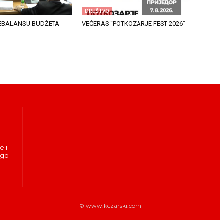
DRUŠTVO
EBALANSU BUDŽETA
VEČERAS “POTKOZARJE FEST 2026”
e i
ogo
© www.kozarski.com