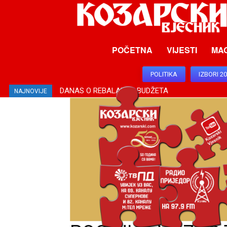
POČETNA
VIJESTI
MA
POLITIKA
IZBORI 2
DANAS O REBALANSU BUDŽETA
NAJNOVIJE