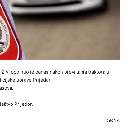
ali Ž.V. poginuo je danas nakon prevrtanja traktora u
icijske uprave Prijedor.
časova.
aštvo Prijedor.
SRNA