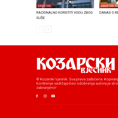
DRUŠTVO
DRUŠTVO
RACIONALNO KORISTITI VODU ZBOG
DANAS O R
SUŠE
© Kozarski Vjesnik. Sva prava zaštićena. Kopiranj
korištenje sadržaja bez odobrenja autora je str
zabranjeno!