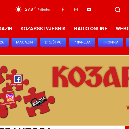
29.8
C
Prijedor
GAZIN
KOZARSKI VJESNIK
RADIO ONLINE
WEB
026
MAGAZIN
DRUŠTVO
PRIVREDA
HRONIKA