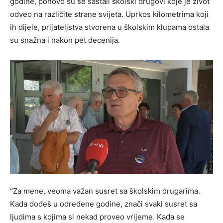
godine, ponovo su se sastali školski drugovi koje je život
odveo na različite strane svijeta. Uprkos kilometrima koji
ih dijele, prijateljstva stvorena u školskim klupama ostala
su snažna i nakon pet decenija.
“Za mene, veoma važan susret sa školskim drugarima.
Kada dođeš u određene godine, znači svaki susret sa
ljudima s kojima si nekad proveo vrijeme. Kada se