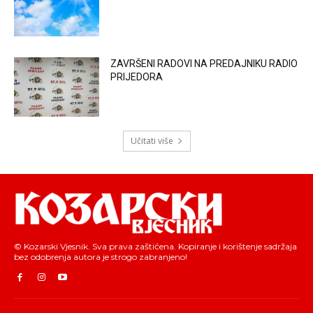
ZAVRŠENI RADOVI NA PREDAJNIKU RADIO
PRIJEDORA
Učitati više
© Kozarski Vjesnik. Sva prava zaštićena. Kopiranje i korištenje sadržaja
bez odobrenja autora je strogo zabranjeno!