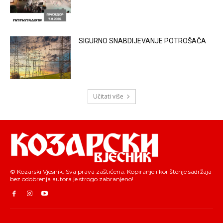
SIGURNO SNABDIJEVANJE POTROŠAČA
Učitati više
© Kozarski Vjesnik. Sva prava zaštićena. Kopiranje i korištenje sadržaja
bez odobrenja autora je strogo zabranjeno!