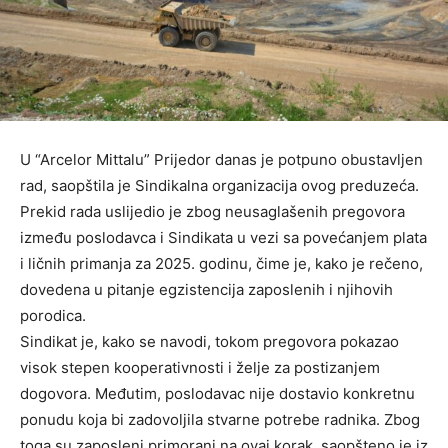
U “Arcelor Mittalu” Prijedor danas je potpuno obustavljen
rad, saopštila je Sindikalna organizacija ovog preduzeća.
Prekid rada uslijedio je zbog neusaglašenih pregovora
između poslodavca i Sindikata u vezi sa povećanjem plata
i ličnih primanja za 2025. godinu, čime je, kako je rečeno,
dovedena u pitanje egzistencija zaposlenih i njihovih
porodica.
Sindikat je, kako se navodi, tokom pregovora pokazao
visok stepen kooperativnosti i želje za postizanjem
dogovora. Međutim, poslodavac nije dostavio konkretnu
ponudu koja bi zadovoljila stvarne potrebe radnika. Zbog
toga su zaposleni primorani na ovaj korak, saopšteno je iz