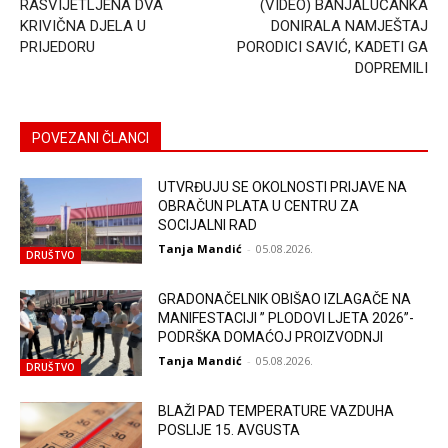
RASVIJETLJENA DVA
(VIDEO) BANJALUČANKA
KRIVIČNA DJELA U
DONIRALA NAMJEŠTAJ
PRIJEDORU
PORODICI SAVIĆ, KADETI GA
DOPREMILI
POVEZANI ČLANCI
UTVRĐUJU SE OKOLNOSTI PRIJAVE NA
OBRAČUN PLATA U CENTRU ZA
SOCIJALNI RAD
Tanja Mandić
-
05.08.2026.
DRUŠTVO
GRADONAČELNIK OBIŠAO IZLAGAČE NA
MANIFESTACIJI ” PLODOVI LJETA 2026”-
PODRŠKA DOMAĆOJ PROIZVODNJI
Tanja Mandić
-
05.08.2026.
DRUŠTVO
BLAŽI PAD TEMPERATURE VAZDUHA
POSLIJE 15. AVGUSTA