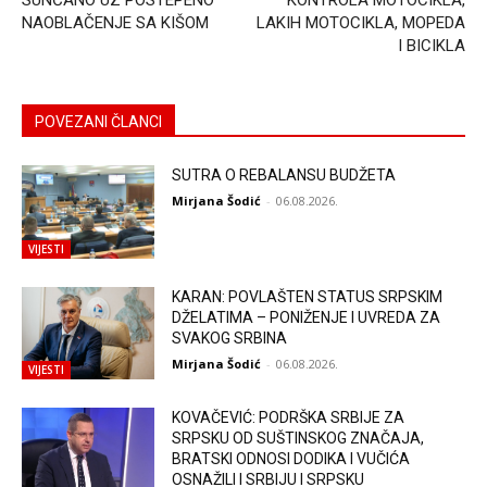
SUNČANO UZ POSTEPENO
KONTROLA MOTOCIKLA,
NAOBLAČENJE SA KIŠOM
LAKIH MOTOCIKLA, MOPEDA
I BICIKLA
POVEZANI ČLANCI
SUTRA O REBALANSU BUDŽETA
Mirjana Šodić
-
06.08.2026.
VIJESTI
KARAN: POVLAŠTEN STATUS SRPSKIM
DŽELATIMA – PONIŽENJE I UVREDA ZA
SVAKOG SRBINA
Mirjana Šodić
-
06.08.2026.
VIJESTI
KOVAČEVIĆ: PODRŠKA SRBIJE ZA
SRPSKU OD SUŠTINSKOG ZNAČAJA,
BRATSKI ODNOSI DODIKA I VUČIĆA
OSNAŽILI I SRBIJU I SRPSKU