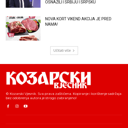
OSNAŽILI I SRBIJU I SRPSKU
NOVA KORT VIKEND AKCIJA JE PRED
NAMA!
Učitati više
© Kozarski Vjesnik. Sva prava zaštićena. Kopiranje i korištenje sadržaja
bez odobrenja autora je strogo zabranjeno!