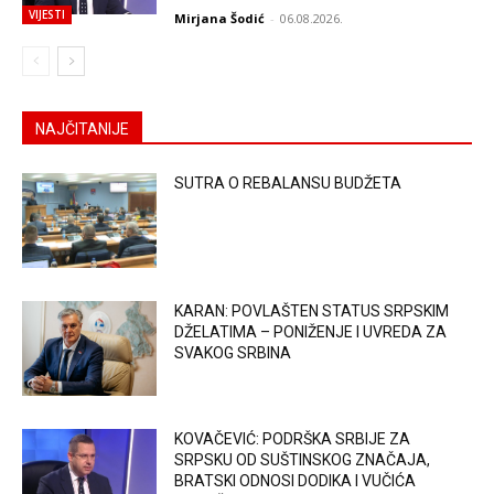
VIJESTI
Mirjana Šodić
-
06.08.2026.
NAJČITANIJE
SUTRA O REBALANSU BUDŽETA
KARAN: POVLAŠTEN STATUS SRPSKIM
DŽELATIMA – PONIŽENJE I UVREDA ZA
SVAKOG SRBINA
KOVAČEVIĆ: PODRŠKA SRBIJE ZA
SRPSKU OD SUŠTINSKOG ZNAČAJA,
BRATSKI ODNOSI DODIKA I VUČIĆA