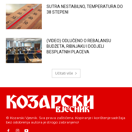
SUTRA NESTABILNO, TEMPERATURA DO
38 STEPENI
(VIDEO) ODLUČENO O REBALANSU
BUDŽETA, RIBNJAKU I DODJELI
BESPLATNIH PLACEVA
Učitati više
© Kozarski Vjesnik. Sva prava zaštićena. Kopiranje i korištenje sadržaja
bez odobrenja autora je strogo zabranjeno!