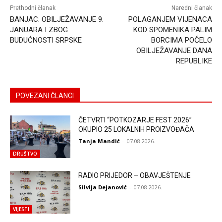
Prethodni članak
Naredni članak
BANJAC: OBILJEŽAVANJE 9.
POLAGANJEM VIJENACA
JANUARA I ZBOG
KOD SPOMENIKA PALIM
BUDUĆNOSTI SRPSKE
BORCIMA POČELO
OBILJEŽAVANJE DANA
REPUBLIKE
POVEZANI ČLANCI
ČETVRTI “POTKOZARJE FEST 2026”
OKUPIO 25 LOKALNIH PROIZVOĐAČA
Tanja Mandić
-
07.08.2026.
DRUŠTVO
RADIO PRIJEDOR – OBAVJEŠTENJE
Silvija Dejanović
-
07.08.2026.
VIJESTI