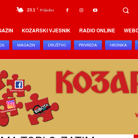
23.1
C
Prijedor
GAZIN
KOZARSKI VJESNIK
RADIO ONLINE
WEB
026
MAGAZIN
DRUŠTVO
PRIVREDA
HRONIKA