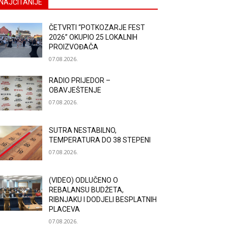
NAJČITANIJE
ČETVRTI “POTKOZARJE FEST
2026” OKUPIO 25 LOKALNIH
PROIZVOĐAČA
07.08.2026.
RADIO PRIJEDOR –
OBAVJEŠTENJE
07.08.2026.
SUTRA NESTABILNO,
TEMPERATURA DO 38 STEPENI
07.08.2026.
(VIDEO) ODLUČENO O
REBALANSU BUDŽETA,
RIBNJAKU I DODJELI BESPLATNIH
PLACEVA
07.08.2026.