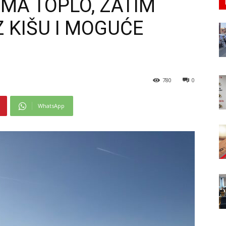
MA TOPLO, ZATIM
 KIŠU I MOGUĆE
780
0
WhatsApp