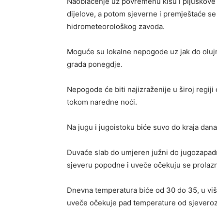
Naoblačenje uz povremenu kišu i pljuskove 
dijelove, a potom sjeverne i premještaće se
hidrometeorološkog zavoda.
Moguće su lokalne nepogode uz jak do olujni
grada ponegdje.
Nepogode će biti najizraženije u široj regiji
tokom naredne noći.
Na jugu i jugoistoku biće suvo do kraja dana
Duvaće slab do umjeren južni do jugozapadn
sjeveru popodne i uveče očekuju se prolazno 
Dnevna temperatura biće od 30 do 35, u viš
uveče očekuje pad temperature od sjevero