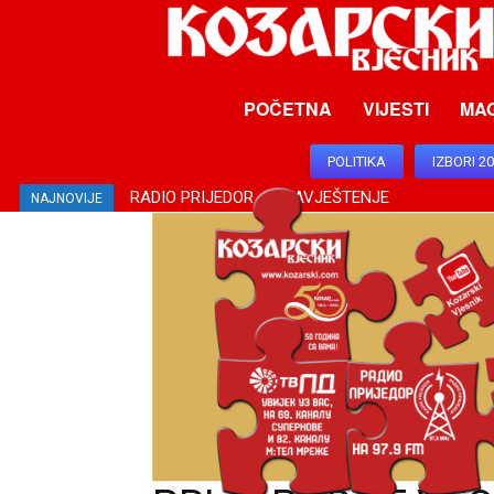
POČETNA
VIJESTI
MA
POLITIKA
IZBORI 2
RADIO PRIJEDOR – OBAVJEŠTENJE
NAJNOVIJE