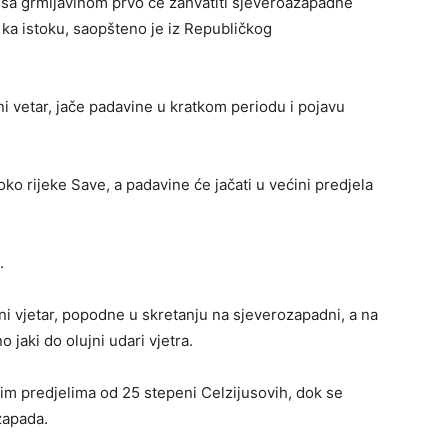
sa grmljavinom prvo će zahvatiti sjeveroazapadne
 ka istoku, saopšteno je iz Republičkog
 vetar, jače padavine u kratkom periodu i pojavu
 oko rijeke Save, a padavine će jačati u većini predjela
.
i vjetar, popodne u skretanju na sjeverozapadni, a na
jaki do olujni udari vjetra.
im predjelima od 25 stepeni Celzijusovih, dok se
zapada.