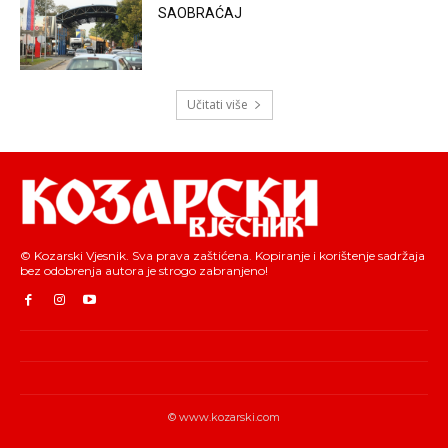
SAOBRAĆAJ
Učitati više
© Kozarski Vjesnik. Sva prava zaštićena. Kopiranje i korištenje sadržaja
bez odobrenja autora je strogo zabranjeno!
© www.kozarski.com