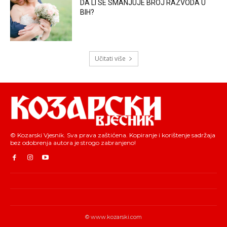
DA LI SE SMANJUJE BROJ RAZVODA U
BIH?
Učitati više
© Kozarski Vjesnik. Sva prava zaštićena. Kopiranje i korištenje sadržaja
bez odobrenja autora je strogo zabranjeno!
© www.kozarski.com