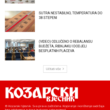
SUTRA NESTABILNO, TEMPERATURA DO
38 STEPENI
(VIDEO) ODLUČENO O REBALANSU
BUDŽETA, RIBNJAKU I DODJELI
BESPLATNIH PLACEVA
Učitati više
© Kozarski Vjesnik. Sva prava zaštićena. Kopiranje i korištenje sadržaja
bez odobrenja autora je strogo zabranjeno!