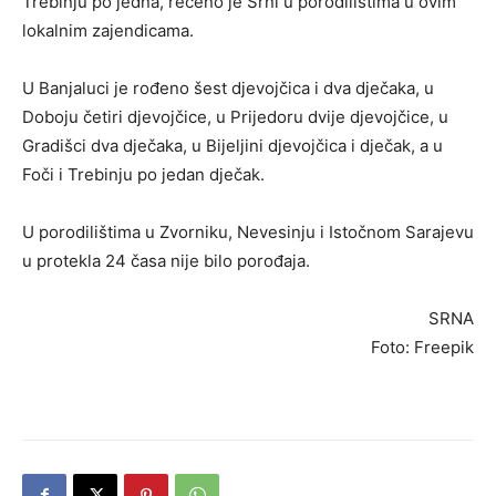
Trebinju po jedna, rečeno je Srni u porodilištima u ovim
lokalnim zajendicama.
U Banjaluci je rođeno šest djevojčica i dva dječaka, u
Doboju četiri djevojčice, u Prijedoru dvije djevojčice, u
Gradišci dva dječaka, u Bijeljini djevojčica i dječak, a u
Foči i Trebinju po jedan dječak.
U porodilištima u Zvorniku, Nevesinju i Istočnom Sarajevu
u protekla 24 časa nije bilo porođaja.
SRNA
Foto: Freepik