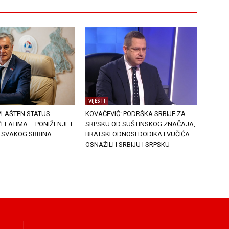
VIJESTI
VLAŠTEN STATUS
KOVAČEVIĆ: PODRŠKA SRBIJE ZA
ELATIMA – PONIŽENJE I
SRPSKU OD SUŠTINSKOG ZNAČAJA,
 SVAKOG SRBINA
BRATSKI ODNOSI DODIKA I VUČIĆA
OSNAŽILI I SRBIJU I SRPSKU