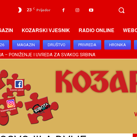
23
C
Prijedor
GAZIN
KOZARSKI VJESNIK
RADIO ONLINE
WEB
026
MAGAZIN
DRUŠTVO
PRIVREDA
HRONIKA
A – PONIŽENJE I UVREDA ZA SVAKOG SRBINA