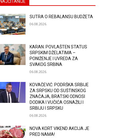
NAJČITANIJE
SUTRA O REBALANSU BUDŽETA
06.08.2026.
KARAN: POVLAŠTEN STATUS
SRPSKIM DŽELATIMA –
PONIŽENJE I UVREDA ZA
SVAKOG SRBINA
06.08.2026.
KOVAČEVIĆ: PODRŠKA SRBIJE
ZA SRPSKU OD SUŠTINSKOG
ZNAČAJA, BRATSKI ODNOSI
DODIKA I VUČIĆA OSNAŽILI I
SRBIJU I SRPSKU
06.08.2026.
NOVA KORT VIKEND AKCIJA JE
PRED NAMA!