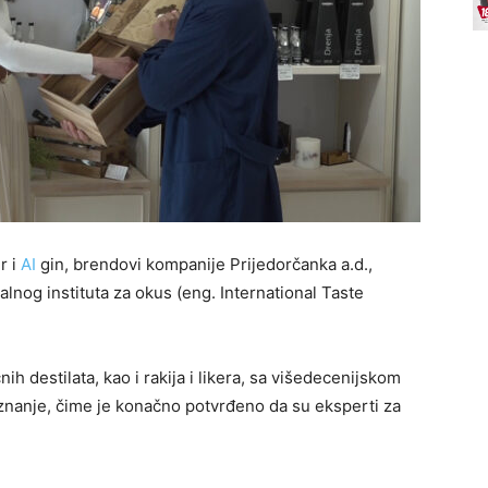
r i
AI
gin, brendovi kompanije Prijedorčanka a.d.,
alnog instituta za okus (eng. International Taste
ih destilata, kao i rakija i likera, sa višedecenijskom
riznanje, čime je konačno potvrđeno da su eksperti za