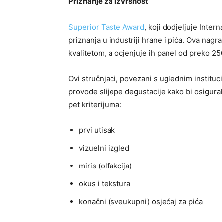
Priznanje za izvrsnost
Superior Taste Award
, koji dodjeljuje Intern
priznanja u industriji hrane i pića. Ova nag
kvalitetom, a ocjenjuje ih panel od preko 250
Ovi stručnjaci, povezani s uglednim institu
provode slijepe degustacije kako bi osigura
pet kriterijuma:
prvi utisak
vizuelni izgled
miris (olfakcija)
okus i tekstura
konačni (sveukupni) osjećaj za pića