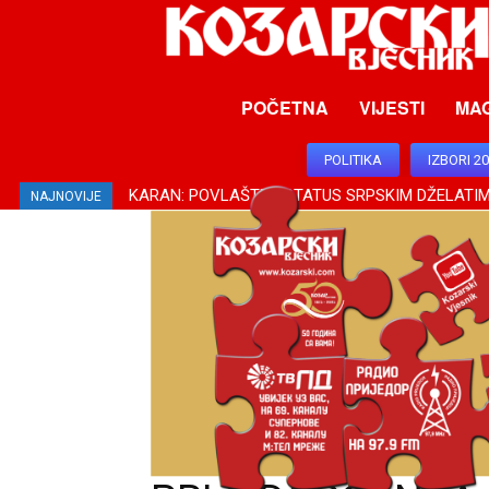
POČETNA
VIJESTI
MA
POLITIKA
IZBORI 2
KARAN: POVLAŠTEN STATUS SRPSKIM DŽELATIM
NAJNOVIJE