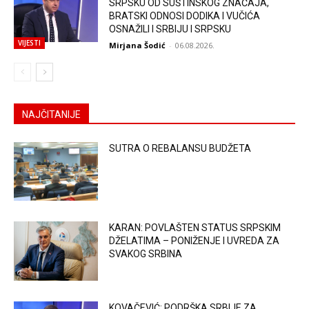
SRPSKU OD SUŠTINSKOG ZNAČAJA,
BRATSKI ODNOSI DODIKA I VUČIĆA
OSNAŽILI I SRBIJU I SRPSKU
VIJESTI
Mirjana Šodić
-
06.08.2026.
NAJČITANIJE
SUTRA O REBALANSU BUDŽETA
KARAN: POVLAŠTEN STATUS SRPSKIM
DŽELATIMA – PONIŽENJE I UVREDA ZA
SVAKOG SRBINA
KOVAČEVIĆ: PODRŠKA SRBIJE ZA