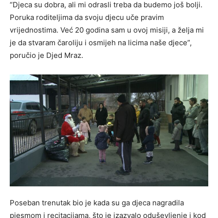
“Djeca su dobra, ali mi odrasli treba da budemo još bolji.
Poruka roditeljima da svoju djecu uče pravim
vrijednostima. Već 20 godina sam u ovoj misiji, a želja mi
je da stvaram čaroliju i osmijeh na licima naše djece”,
poručio je Djed Mraz.
Poseban trenutak bio je kada su ga djeca nagradila
pjesmom i recitacijama, što je izazvalo oduševljenje i kod