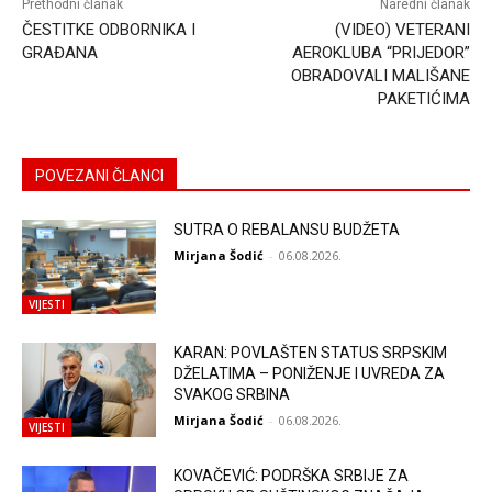
Prethodni članak
Naredni članak
ČESTITKE ODBORNIKA I
(VIDEO) VETERANI
GRAĐANA
AEROKLUBA “PRIJEDOR”
OBRADOVALI MALIŠANE
PAKETIĆIMA
POVEZANI ČLANCI
SUTRA O REBALANSU BUDŽETA
Mirjana Šodić
-
06.08.2026.
VIJESTI
KARAN: POVLAŠTEN STATUS SRPSKIM
DŽELATIMA – PONIŽENJE I UVREDA ZA
SVAKOG SRBINA
Mirjana Šodić
-
06.08.2026.
VIJESTI
KOVAČEVIĆ: PODRŠKA SRBIJE ZA