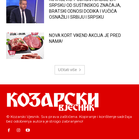
SRPSKU OD SUŠTINSKOG ZNAČAJA,
BRATSKI ODNOSI DODIKA I VUČIĆA
OSNAŽILI I SRBIJU I SRPSKU
NOVA KORT VIKEND AKCIJA JE PRED
NAMA!
Učitati više
© Kozarski Vjesnik. Sva prava zaštićena. Kopiranje i korištenje sadržaja
bez odobrenja autora je strogo zabranjeno!