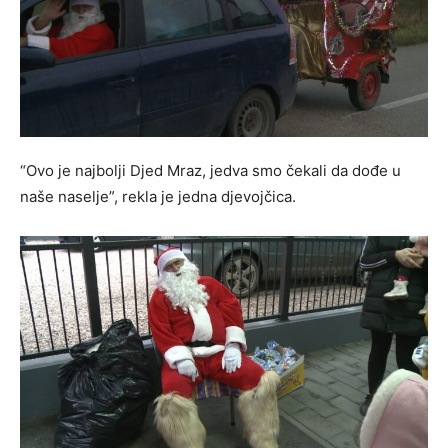
“Ovo je najbolji Djed Mraz, jedva smo čekali da dođe u
naše naselje”, rekla je jedna djevojčica.