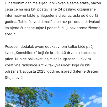
U narednim danima slijedi oblikovanje same staze, nakon
čega će na njoj biti postavljene 24 pažljivo dizajnirane
informativne table, prilagođene djeci uzrasta od 6 do 12
godina. Table će voditi mališane kroz prirodu, otkrivajući
im njene čudesne tajne i podstičući ljubav prema životnoj
sredini.
Poseban dodatak ovom edukativnom kutku biće ptičji
kvart „Komshilook“,
koji će krasiti 40 drvenih kućica za
ptice. Njih će oslikavati najmlađi sugrađani u okviru
kreativne radionice Art kutak „Ša ulice“,
koja će biti
održana 1. avgusta 2025. godine, ispred Galerije Sreten
Stojanović.