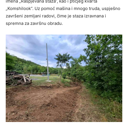
imena „Raspjevana staza“, kao i ptičjeg kvarta
„Komshilook“. Uz pomoć mašina i mnogo truda, uspješno
završeni zemljani radovi, čime je staza izravnana i
spremna za završnu obradu.