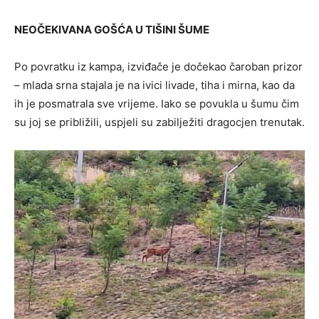
NEOČEKIVANA GOŠĆA U TIŠINI ŠUME
Po povratku iz kampa, izviđače je dočekao čaroban prizor
– mlada srna stajala je na ivici livade, tiha i mirna, kao da
ih je posmatrala sve vrijeme. Iako se povukla u šumu čim
su joj se približili, uspjeli su zabilježiti dragocjen trenutak.