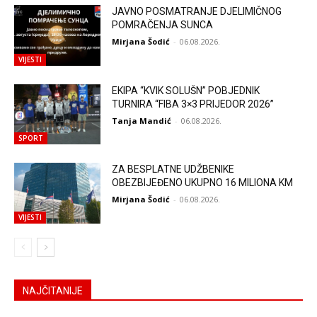
JAVNO POSMATRANJE DJELIMIČNOG
POMRAČENJA SUNCA
Mirjana Šodić
-
06.08.2026.
VIJESTI
EKIPA “KVIK SOLUŠN” POBJEDNIK
TURNIRA “FIBA 3×3 PRIJEDOR 2026”
Tanja Mandić
-
06.08.2026.
SPORT
ZA BESPLATNE UDŽBENIKE
OBEZBIJEĐENO UKUPNO 16 MILIONA KM
Mirjana Šodić
-
06.08.2026.
VIJESTI
NAJČITANIJE