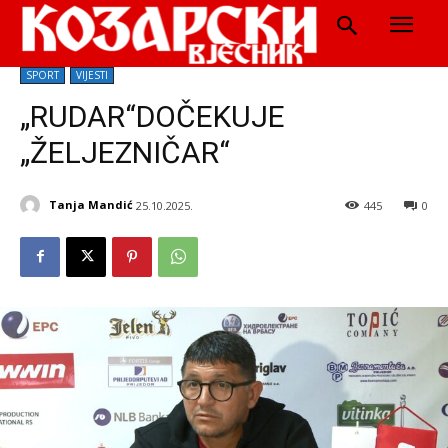
SPORT
VIJESTI
„RUDAR“DOČEKUJE
„ŽELJEZNIČAR“
Tanja Mandić
25.10.2025.
445
0