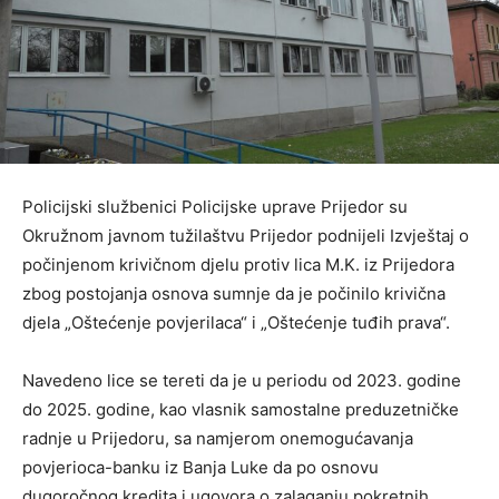
Policijski službenici Policijske uprave Prijedor su
Okružnom javnom tužilaštvu Prijedor podnijeli Izvještaj o
počinjenom krivičnom djelu protiv lica M.K. iz Prijedora
zbog postojanja osnova sumnje da je počinilo krivična
djela „Oštećenje povjerilaca“ i „Oštećenje tuđih prava“.
Navedeno lice se tereti da je u periodu od 2023. godine
do 2025. godine, kao vlasnik samostalne preduzetničke
radnje u Prijedoru, sa namjerom onemogućavanja
povjerioca-banku iz Banja Luke da po osnovu
dugoročnog kredita i ugovora o zalaganju pokretnih