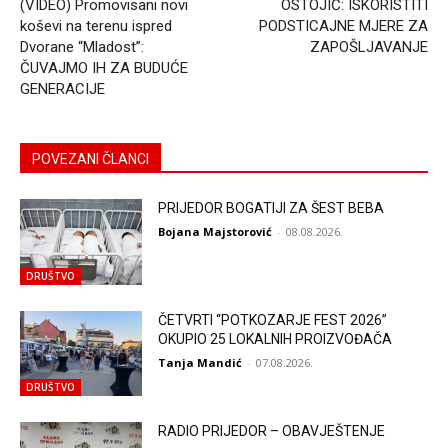
(VIDEO) Promovisani novi
OSTOJIĆ: ISKORISTITI
koševi na terenu ispred
PODSTICAJNE MJERE ZA
Dvorane “Mladost”:
ZAPOŠLJAVANJE
ČUVAJMO IH ZA BUDUĆE
GENERACIJE
POVEZANI ČLANCI
PRIJEDOR BOGATIJI ZA ŠEST BEBA
Bojana Majstorović
-
08.08.2026.
DRUŠTVO
ČETVRTI “POTKOZARJE FEST 2026”
OKUPIO 25 LOKALNIH PROIZVOĐAČA
Tanja Mandić
-
07.08.2026.
DRUŠTVO
RADIO PRIJEDOR – OBAVJEŠTENJE