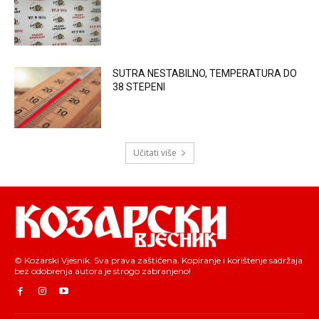
SUTRA NESTABILNO, TEMPERATURA DO
38 STEPENI
Učitati više
© Kozarski Vjesnik. Sva prava zaštićena. Kopiranje i korištenje sadržaja
bez odobrenja autora je strogo zabranjeno!