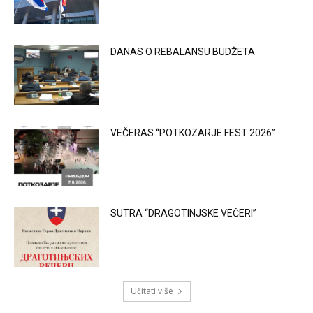
DANAS O REBALANSU BUDŽETA
VEČERAS “POTKOZARJE FEST 2026”
SUTRA “DRAGOTINJSKE VEČERI”
Učitati više