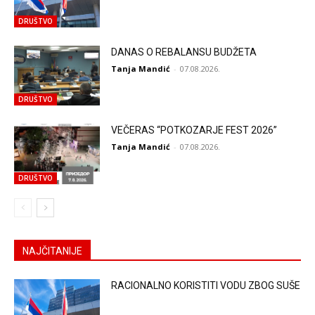
DRUŠTVO
DANAS O REBALANSU BUDŽETA
Tanja Mandić
-
07.08.2026.
DRUŠTVO
VEČERAS “POTKOZARJE FEST 2026”
Tanja Mandić
-
07.08.2026.
DRUŠTVO
NAJČITANIJE
RACIONALNO KORISTITI VODU ZBOG SUŠE