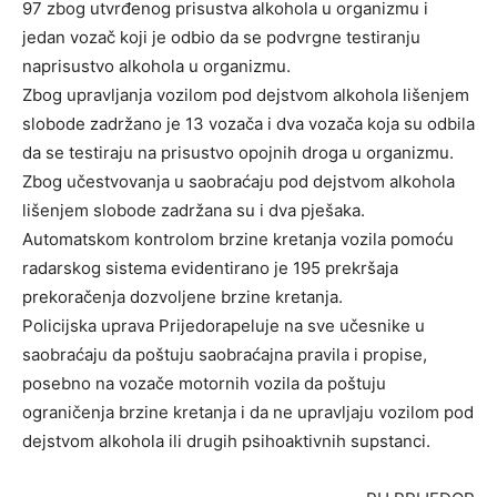
97 zbog utvrđenog prisustva alkohola u organizmu i
jedan vozač koji je odbio da se podvrgne testiranju
naprisustvo alkohola u organizmu.
Zbog upravljanja vozilom pod dejstvom alkohola lišenjem
slobode zadržano je 13 vozača i dva vozača koja su odbila
da se testiraju na prisustvo opojnih droga u organizmu.
Zbog učestvovanja u saobraćaju pod dejstvom alkohola
lišenjem slobode zadržana su i dva pješaka.
Automatskom kontrolom brzine kretanja vozila pomoću
radarskog sistema evidentirano je 195 prekršaja
prekoračenja dozvoljene brzine kretanja.
Policijska uprava Prijedorapeluje na sve učesnike u
saobraćaju da poštuju saobraćajna pravila i propise,
posebno na vozače motornih vozila da poštuju
ograničenja brzine kretanja i da ne upravljaju vozilom pod
dejstvom alkohola ili drugih psihoaktivnih supstanci.