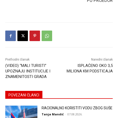
PU PRIJEDOR
Prethodni članak
Naredni članak
(VIDEO) “MALI TURISTI”
ISPLAĆENO OKO 3,5
UPOZNAJU INSTITUCIJE I
MILIONA KM PODSTICAJA
ZNAMENITOSTI GRADA
POVEZANI ČLANCI
RACIONALNO KORISTITI VODU ZBOG SUŠE
Tanja Mandić
-
07.08.2026.