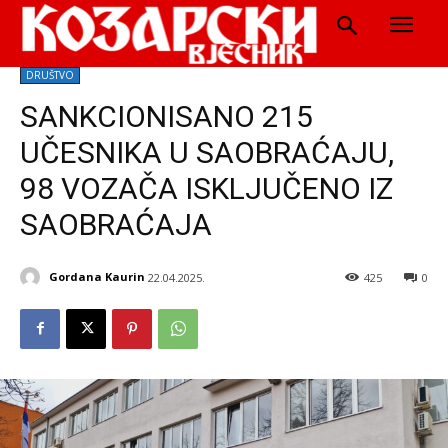
DRUŠTVO
SANKCIONISANO 215
UČESNIKA U SAOBRAĆAJU,
98 VOZAČA ISKLJUČENO IZ
SAOBRAĆAJA
Gordana Kaurin
22.04.2025.
425
0