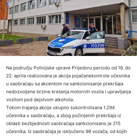
Na području Policijske uprave Prijedoru periodu od 16. do
22. aprila realizovana je akcija pojačanekontrole učesnika
u saobraćaju sa akcentom na sankcionisanje prekršaja
nedozvoljene brzine kretanja motornih vozila i upravljanja
vozilom pod dejstvom alkohola.
Tokom trajanja akcije ukupno sukontrolisana 1.294
učesnika u saobraćaju, a zbog počinjenih prekršaja iz
oblasti bezbjednosti saobraćaja sankcionisano je 215
učesnika. Iz saobraćaja je isključeno 98 vozača, od kojih