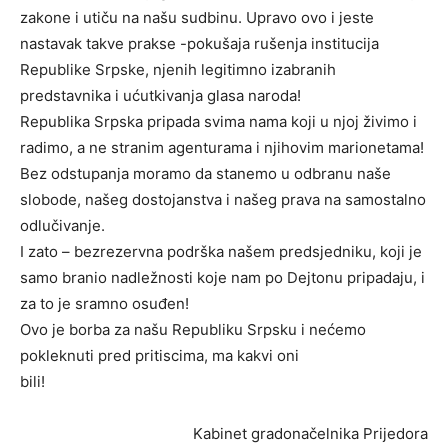
zakone i utiču na našu sudbinu. Upravo ovo i jeste
nastavak takve prakse -pokušaja rušenja institucija
Republike Srpske, njenih legitimno izabranih
predstavnika i ućutkivanja glasa naroda!
Republika Srpska pripada svima nama koji u njoj živimo i
radimo, a ne stranim agenturama i njihovim marionetama!
Bez odstupanja moramo da stanemo u odbranu naše
slobode, našeg dostojanstva i našeg prava na samostalno
odlučivanje.
I zato – bezrezervna podrška našem predsjedniku, koji je
samo branio nadležnosti koje nam po Dejtonu pripadaju, i
za to je sramno osuđen!
Ovo je borba za našu Republiku Srpsku i nećemo
pokleknuti pred pritiscima, ma kakvi oni
bili!
Kabinet gradonačelnika Prijedora