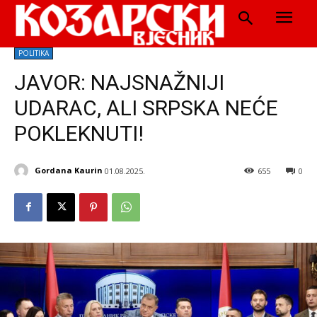
POLITIKA
JAVOR: NAJSNAŽNIJI
UDARAC, ALI SRPSKA NEĆE
POKLEKNUTI!
Gordana Kaurin
01.08.2025.
655
0