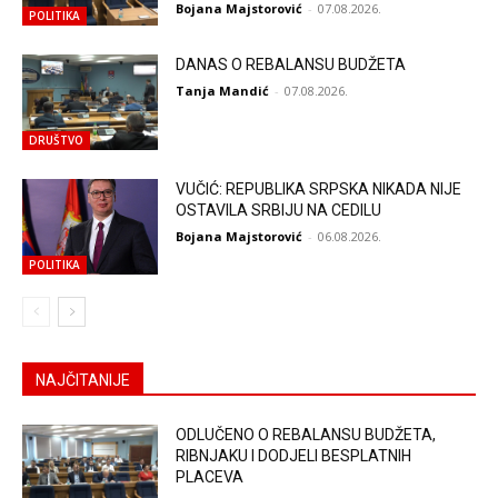
Bojana Majstorović
-
07.08.2026.
POLITIKA
DANAS O REBALANSU BUDŽETA
Tanja Mandić
-
07.08.2026.
DRUŠTVO
VUČIĆ: REPUBLIKA SRPSKA NIKADA NIJE
OSTAVILA SRBIJU NA CEDILU
Bojana Majstorović
-
06.08.2026.
POLITIKA
NAJČITANIJE
ODLUČENO O REBALANSU BUDŽETA,
RIBNJAKU I DODJELI BESPLATNIH
PLACEVA