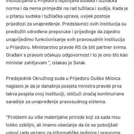
institucijama u Prijedoru ispunjava sudska i tužilačka
norma i da nema primjedbi na rad tužilaca i sudija. Kada je
u pitanju sudska i tužilačka uprava, uvijek postoje
prijedlozi za unapređenje. Predstavnici ovih institucija su
predložili određene preporuke i prijedloge da zajedno
unaprijedimo funkcionisanje svih pravosudnih institucija
u Prijedoru. Ministarstvo pravde RS će biti partner svima.
Građani s pravom očekuju odgovornost i to je ono što kao
ministar zahtijevam “, istakao je Selak.
Predsjednik Okružnog suda u Prijedoru Duško Miloica
naglasio je da je današnja posjeta ministra pravde prva
takva posjeta ovoj instituciji, ističući značaj kontinuirane
saradnje za unapređenje pravosudnog sistema.
“Problemi su više materijalne prirode koji za sada nisu
toliko ozbiljni, ali imamo obećanje da će se poboljšati
uslovi rada vezano za informatičke jedinice i prevozna