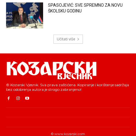
SPASOJEVIĆ: SVE SPREMNO ZA NOVU
ŠKOLSKU GODINU
Učitati više
© Kozarski Vjesnik. Sva prava zaštićena. Kopiranje i korištenje sadržaja
bez odobrenja autora je strogo zabranjeno!
© www.kozarski.com