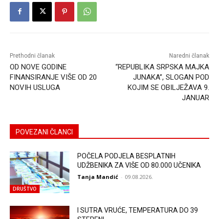
Prethodni članak
Naredni članak
OD NOVE GODINE
“REPUBLIKA SRPSKA MAJKA
FINANSIRANJE VIŠE OD 20
JUNAKA”, SLOGAN POD
NOVIH USLUGA
KOJIM SE OBILJEŽAVA 9.
JANUAR
POVEZANI ČLANCI
POČELA PODJELA BESPLATNIH
UDŽBENIKA ZA VIŠE OD 80.000 UČENIKA
Tanja Mandić
-
09.08.2026.
DRUŠTVO
I SUTRA VRUĆE, TEMPERATURA DO 39