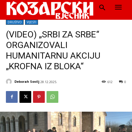
DRUŠTVO
VIJESTI
(VIDEO) „SRBI ZA SRBE“
ORGANIZOVALI
HUMANITARNU AKCIJU
„KROFNA IZ BLOKA“
Deborah Sovilj
28.12.2025.
612
0