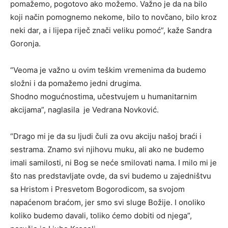
pomažemo, pogotovo ako možemo. Važno je da na bilo
koji način pomognemo nekome, bilo to novčano, bilo kroz
neki dar, a i lijepa riječ znači veliku pomoć”, kaže Sandra
Goronja.
“Veoma je važno u ovim teškim vremenima da budemo
složni i da pomažemo jedni drugima.
Shodno mogućnostima, učestvujem u humanitarnim
akcijama”, naglasila je Vedrana Novković.
“Drago mi je da su ljudi čuli za ovu akciju našoj braći i
sestrama. Znamo svi njihovu muku, ali ako ne budemo
imali samilosti, ni Bog se neće smilovati nama. I milo mi je
što nas predstavljate ovde, da svi budemo u zajedništvu
sa Hristom i Presvetom Bogorodicom, sa svojom
napaćenom braćom, jer smo svi sluge Božije. I onoliko
koliko budemo davali, toliko ćemo dobiti od njega”,