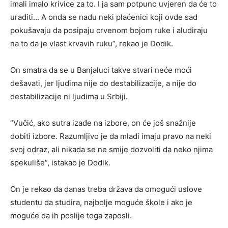
imali imalo krivice za to. I ja sam potpuno uvjeren da će to
uraditi… A onda se nađu neki plaćenici koji ovde sad
pokušavaju da posipaju crvenom bojom ruke i aludiraju
na to da je vlast krvavih ruku”, rekao je Dodik.
On smatra da se u Banjaluci takve stvari neće moći
dešavati, jer ljudima nije do destabilizacije, a nije do
destabilizacije ni ljudima u Srbiji.
“Vučić, ako sutra izađe na izbore, on će još snažnije
dobiti izbore. Razumljivo je da mladi imaju pravo na neki
svoj odraz, ali nikada se ne smije dozvoliti da neko njima
spekuliše”, istakao je Dodik.
On je rekao da danas treba država da omogući uslove
studentu da studira, najbolje moguće škole i ako je
moguće da ih poslije toga zaposli.