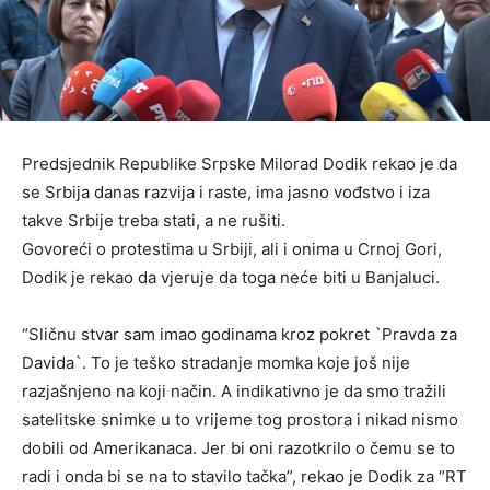
Predsjednik Republike Srpske Milorad Dodik rekao je da
se Srbija danas razvija i raste, ima jasno vođstvo i iza
takve Srbije treba stati, a ne rušiti.
Govoreći o protestima u Srbiji, ali i onima u Crnoj Gori,
Dodik je rekao da vjeruje da toga neće biti u Banjaluci.
“Sličnu stvar sam imao godinama kroz pokret `Pravda za
Davida`. To je teško stradanje momka koje još nije
razjašnjeno na koji način. A indikativno je da smo tražili
satelitske snimke u to vrijeme tog prostora i nikad nismo
dobili od Amerikanaca. Jer bi oni razotkrilo o čemu se to
radi i onda bi se na to stavilo tačka”, rekao je Dodik za “RT