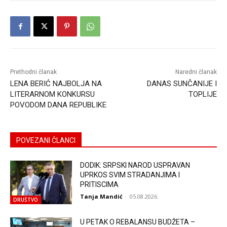
Prethodni članak
Naredni članak
LENA BERIĆ NAJBOLJA NA
DANAS SUNČANIJE I
LITERARNOM KONKURSU
TOPLIJE
POVODOM DANA REPUBLIKE
POVEZANI ČLANCI
DODIK: SRPSKI NAROD USPRAVAN
UPRKOS SVIM STRADANJIMA I
PRITISCIMA
Tanja Mandić
-
05.08.2026.
DRUŠTVO
U PETAK O REBALANSU BUDŽETA –