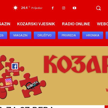
24.4
C
Prijedor
GAZIN
KOZARSKI VJESNIK
RADIO ONLINE
WEB
026
MAGAZIN
DRUŠTVO
PRIVREDA
HRONIKA