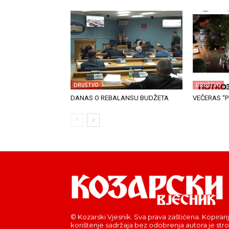
DRUŠTVO
DRUŠTVO
DANAS O REBALANSU BUDŽETA
VEČERAS “P
© Kozarski Vjesnik. Sva prava zaštićena. Kopiranj
korištenje sadržaja bez odobrenja autora je str