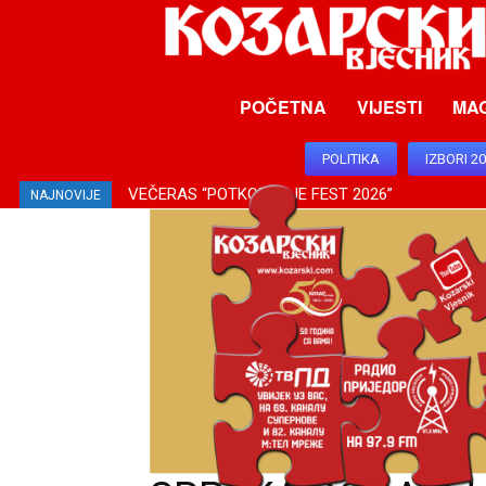
POČETNA
VIJESTI
MA
POLITIKA
IZBORI 2
VEČERAS “POTKOZARJE FEST 2026”
SUTRA “DRAGOTINJSKE VEČERI”
NAJNOVIJE