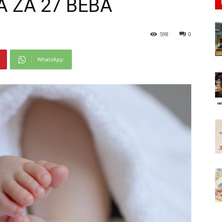
 ZA 27 BEBA
598
0
WhatsApp