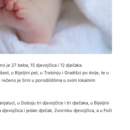
o je 27 beba, 15 djevojčica i 12 dječaka.
t, u Bijeljini pet, u Trebinju i Gradišci po dvije, te u
 rečeno je Srni u porodilištima u ovim lokalnim
jaluci, u Doboju tri djevojčice i tri dječaka, u Bijeljini
a djevojčica i jedan dječak, Zvorniku djevojčica, a u Foči