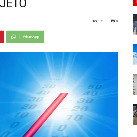
LJETO
521
0
WhatsApp