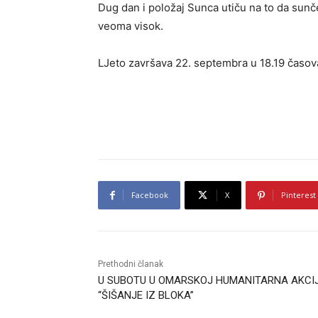
Dug dan i položaj Sunca utiču na to da sunč
veoma visok.
LJeto završava 22. septembra u 18.19 časov
Facebook
X
Pinterest
Prethodni članak
U SUBOTU U OMARSKOJ HUMANITARNA AKCI
“ŠIŠANJE IZ BLOKA”