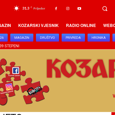
31.3
C
Prijedor
GAZIN
KOZARSKI VJESNIK
RADIO ONLINE
WEB
026
MAGAZIN
DRUŠTVO
PRIVREDA
HRONIKA
39 STEPENI