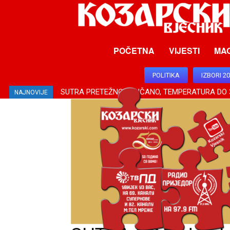
POČETNA
VIJESTI
MA
POLITIKA
IZBORI 2
SUTRA PRETEŽNO SUNČANO, TEMPERATURA DO 
NAJNOVIJE