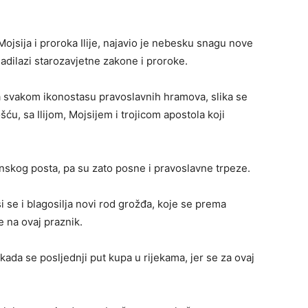
Mojsija i proroka Ilije, najavio je nebesku snagu nove
adilazi starozavjetne zakone i proroke.
 svakom ikonostasu pravoslavnih hramova, slika se
ću, sa Ilijom, Mojsijem i trojicom apostola koji
nskog posta, pa su zato posne i pravoslavne trpeze.
 se i blagosilja novi rod grožđa, koje se prema
 na ovaj praznik.
ada se posljednji put kupa u rijekama, jer se za ovaj