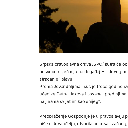
Srpska pravoslavna crkva /SPC/ sutra će obi
posvećen sjećanju na događaj Hristovog preo
stradanje i slavu.
Prema Jevanđeljima, Isus je treće godine s
učenike Petra, Jakova i Jovana i pred njima
haljinama svijetlim kao snijeg”.
Preobraženje Gospodnje je u pravoslavlju poz
piše u Jevanđelju, otvorila nebesa i začuo 