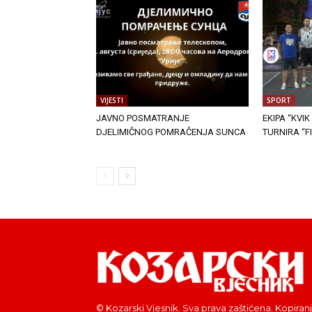
VIJESTI
SPORT
JAVNO POSMATRANJE
EKIPA “KVI
DJELIMIČNOG POMRAČENJA SUNCA
TURNIRA “F
© Kozarski Vjesnik. Sva prava zaštićena. Kopiranj