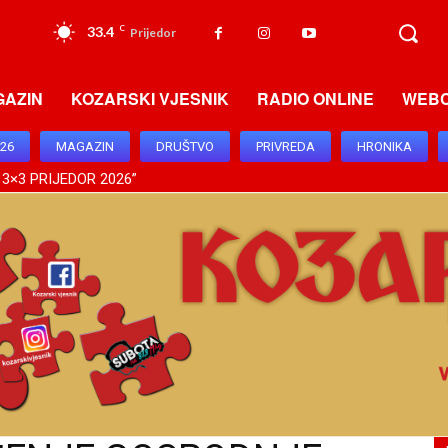
33.4
C
Prijedor
GAZIN
KOZARSKI VJESNIK
RADIO ONLINE
WEB
026
MAGAZIN
DRUŠTVO
PRIVREDA
HRONIKA
 3×3 PRIJEDOR 2026”