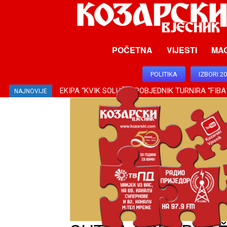
POČETNA
VIJESTI
MA
POLITIKA
IZBORI 2
EKIPA “KVIK SOLUŠN” POBJEDNIK TURNIRA “FIBA
NAJNOVIJE