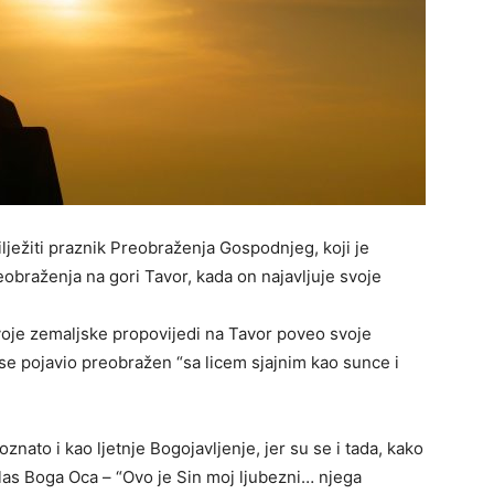
lježiti praznik Preobraženja Gospodnjeg, koji je
braženja na gori Tavor, kada on najavljuje svoje
voje zemaljske propovijedi na Tavor poveo svoje
 se pojavio preobražen “sa licem sjajnim kao sunce i
nato i kao ljetnje Bogojavljenje, jer su se i tada, kako
glas Boga Oca – “Ovo je Sin moj ljubezni… njega