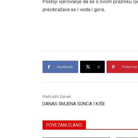
Postoji vjerovanje da se o ovom prazniku c
preobražava se i voda i gora.
Facebook
X
Pinterest
Prethodni članak
DANAS SMJENA SUNCA I KIŠE
POVEZANI ČLANCI