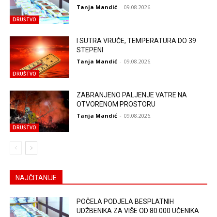
Tanja Mandić
-
09.08.2026.
DRUŠTVO
I SUTRA VRUĆE, TEMPERATURA DO 39
STEPENI
Tanja Mandić
-
09.08.2026.
DRUŠTVO
ZABRANJENO PALJENJE VATRE NA
OTVORENOM PROSTORU
Tanja Mandić
-
09.08.2026.
DRUŠTVO
NAJČITANIJE
POČELA PODJELA BESPLATNIH
UDŽBENIKA ZA VIŠE OD 80.000 UČENIKA