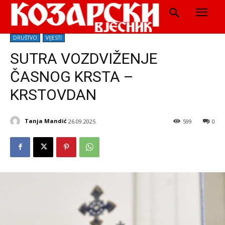
DRUŠTVO
VIJESTI
SUTRA VOZDVIŽENJE
ČASNOG KRSTA –
KRSTOVDAN
Tanja Mandić
26.09.2025.
599
0