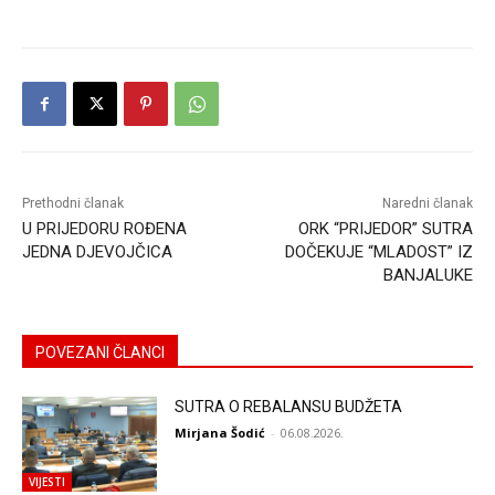
Prethodni članak
Naredni članak
U PRIJEDORU ROĐENA
ORK “PRIJEDOR” SUTRA
JEDNA DJEVOJČICA
DOČEKUJE “MLADOST” IZ
BANJALUKE
POVEZANI ČLANCI
SUTRA O REBALANSU BUDŽETA
Mirjana Šodić
-
06.08.2026.
VIJESTI