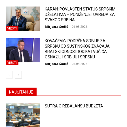
KARAN: POVLAŠTEN STATUS SRPSKIM
DŽELATIMA – PONIŽENJE I UVREDA ZA
SVAKOG SRBINA
Mirjana Šodić
-
06.08.2026.
VIJESTI
KOVAČEVIĆ: PODRŠKA SRBIJE ZA
SRPSKU OD SUŠTINSKOG ZNAČAJA,
BRATSKI ODNOSI DODIKA I VUČIĆA
OSNAŽILI I SRBIJU I SRPSKU
VIJESTI
Mirjana Šodić
-
06.08.2026.
NAJČITANIJE
SUTRA O REBALANSU BUDŽETA