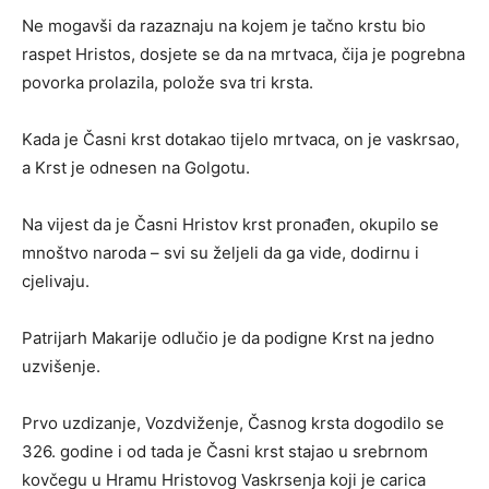
Ne mogavši da razaznaju na kojem je tačno krstu bio
raspet Hristos, dosjete se da na mrtvaca, čija je pogrebna
povorka prolazila, polože sva tri krsta.
Kada je Časni krst dotakao tijelo mrtvaca, on je vaskrsao,
a Krst je odnesen na Golgotu.
Na vijest da je Časni Hristov krst pronađen, okupilo se
mnoštvo naroda – svi su željeli da ga vide, dodirnu i
cjelivaju.
Patrijarh Makarije odlučio je da podigne Krst na jedno
uzvišenje.
Prvo uzdizanje, Vozdviženje, Časnog krsta dogodilo se
326. godine i od tada je Časni krst stajao u srebrnom
kovčegu u Hramu Hristovog Vaskrsenja koji je carica