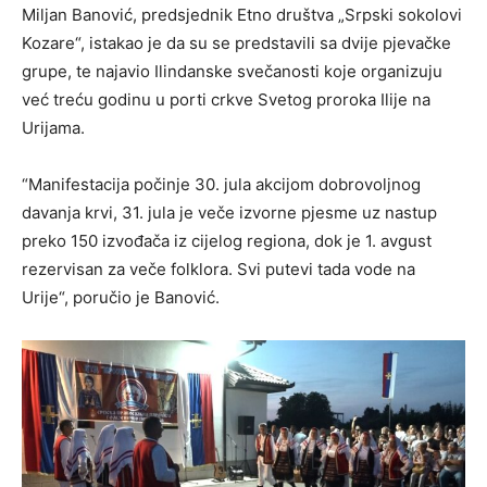
Miljan Banović, predsjednik Etno društva „Srpski sokolovi
Kozare“, istakao je da su se predstavili sa dvije pjevačke
grupe, te najavio Ilindanske svečanosti koje organizuju
već treću godinu u porti crkve Svetog proroka Ilije na
Urijama.
“Manifestacija počinje 30. jula akcijom dobrovoljnog
davanja krvi, 31. jula je veče izvorne pjesme uz nastup
preko 150 izvođača iz cijelog regiona, dok je 1. avgust
rezervisan za veče folklora. Svi putevi tada vode na
Urije“, poručio je Banović.