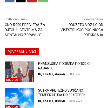
Prethodni članak
Naredni članak
OKO 5.000 PREGLEDA ZA
ODUZETO VOZILO OD
DJECU U CENTRIMA ZA
VIŠESTRUKOG POČINIOCA
MENTALNO ZDRAVLJE
PREKRŠAJA
POVEZANI ČLANCI
FINANSIJSKA PODRŠKA PORODICI I
RAĐANJU
Bojana Majstorović
-
08.08.2026.
DRUŠTVO
SUTRA PRETEŽNO SUNČANO,
TEMPERATURA DO 39 STEPENI
Bojana Majstorović
-
08.08.2026.
DRUŠTVO