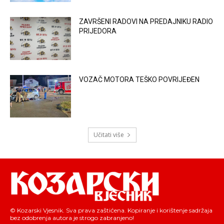
ZAVRŠENI RADOVI NA PREDAJNIKU RADIO
PRIJEDORA
VOZAČ MOTORA TEŠKO POVRIJEĐEN
Učitati više
© Kozarski Vjesnik. Sva prava zaštićena. Kopiranje i korištenje sadržaja
bez odobrenja autora je strogo zabranjeno!