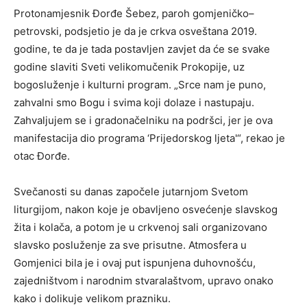
Protonamjesnik Đorđe Šebez, paroh gomjeničko–
petrovski, podsjetio je da je crkva osveštana 2019.
godine, te da je tada postavljen zavjet da će se svake
godine slaviti Sveti velikomučenik Prokopije, uz
bogosluženje i kulturni program. „Srce nam je puno,
zahvalni smo Bogu i svima koji dolaze i nastupaju.
Zahvaljujem se i gradonačelniku na podršci, jer je ova
manifestacija dio programa ‘Prijedorskog ljeta'“, rekao je
otac Đorđe.
Svečanosti su danas započele jutarnjom Svetom
liturgijom, nakon koje je obavljeno osvećenje slavskog
žita i kolača, a potom je u crkvenoj sali organizovano
slavsko posluženje za sve prisutne. Atmosfera u
Gomjenici bila je i ovaj put ispunjena duhovnošću,
zajedništvom i narodnim stvaralaštvom, upravo onako
kako i dolikuje velikom prazniku.