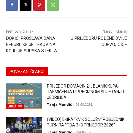
Prethodni članak
Naredni članak
ĐOKIĆ: PROSLAVA DANA
U PRIJEDORU ROĐENE DVIJE
REPUBLIKE JE TEKOVINA
DJEVOJČICE
KOJU JE SRPSKA STEKLA
POVEZANI ČLANCI
PRIJEDOR DOMAĆIN 21. BLANIK KUPA-
TAKMIČENJA U PRECIZNOM SLIJETANJU
JEDRILICA
Tanja Mandić
-
09.08.2026.
DRUŠTVO
(VIDEO) EKIPA “KVIK SOLUŠN” POBJEDNIK
TURNIRA “FIBA 3×3 PRIJEDOR 2026”
Tanja Mandić
-
06.08.2026.