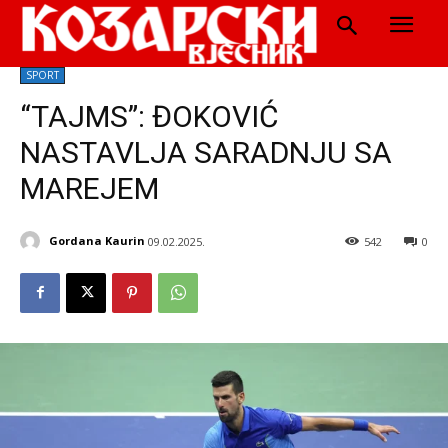
SPORT
“TAJMS”: ĐOKOVIĆ
NASTAVLJA SARADNJU SA
MAREJEM
Gordana Kaurin
09.02.2025.
542
0