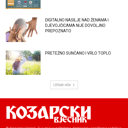
DIGITALNO NASILJE NAD ŽENAMA I
DJEVOJČICAMA NIJE DOVOLJNO
PREPOZNATO
PRETEŽNO SUNČANO I VRLO TOPLO
Učitati više
© Kozarski Vjesnik. Sva prava zaštićena. Kopiranje i korištenje sadržaja