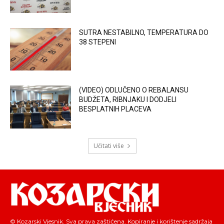
SUTRA NESTABILNO, TEMPERATURA DO
38 STEPENI
(VIDEO) ODLUČENO O REBALANSU
BUDŽETA, RIBNJAKU I DODJELI
BESPLATNIH PLACEVA
Učitati više
© Kozarski Vjesnik. Sva prava zaštićena. Kopiranje i korištenje sadržaja