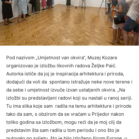
Pod nazivom „Umjetnost van okvira“, Muzej Kozare
organizovao je izložbu likovnih radova Željke Paić.
Autorka ističe da joj je inspiracija arhitektura i priroda,
dodajući da voli da spontano istražuje neke nove terene i
da sebe i umjetnost izvuče izvan ustaljenih okvira. „Na
izložbi su predstavljeni radovi koji su nastali u ranoj seriji.
Tu ima slika koje sam radila na temu arhitekture i prirode
tako da sam, s obzirom da se vraćam u Prijedor nakon
toliko godina sa izložbom, mogu reći da je moj cilj da
predstavim šta sam radila u tom periodu i ono što je
putovalo po svijetu, što je bilo izloženo širom Evrope, u