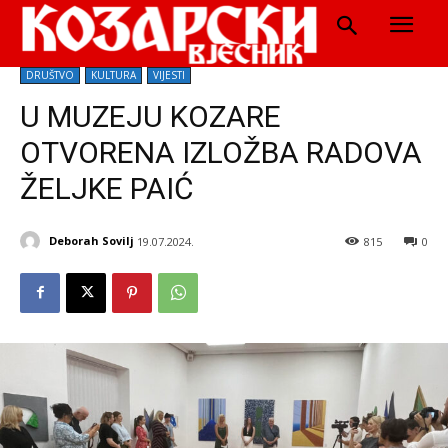
DRUŠTVO
KULTURA
VIJESTI
U MUZEJU KOZARE
OTVORENA IZLOŽBA RADOVA
ŽELJKE PAIĆ
Deborah Sovilj
19.07.2024.
815
0