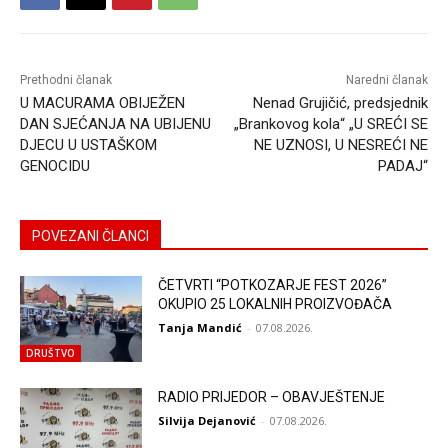
Prethodni članak
Naredni članak
U MACURAMA OBIJEŽEN
Nenad Grujičić, predsjednik
DAN SJEĆANJA NA UBIJENU
„Brankovog kola“ „U SREĆI SE
DJECU U USTAŠKOM
NE UZNOSI, U NESREĆI NE
GENOCIDU
PADAJ“
POVEZANI ČLANCI
ČETVRTI “POTKOZARJE FEST 2026”
OKUPIO 25 LOKALNIH PROIZVOĐAČA
Tanja Mandić
-
07.08.2026.
DRUŠTVO
RADIO PRIJEDOR – OBAVJEŠTENJE
Silvija Dejanović
-
07.08.2026.