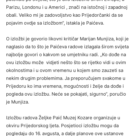
Parizu, Londonu i u Americi , znači na istočnoj i zapadnoj
obali. Veliko mi je zadovoljstvo kao Prijedorčanki da se
pojavim ovdje sa izložbom“, istakla je Paićeva.
O izložbi je govorio likovni kritičar Marijan Munjiza, koji je
naglasio da to što je Paićeva radove izlagala širom svijeta
najbolje govori o kakvom se umjetniku radi. „Ko dođe na
ovu izložbu može vidjeti nešto što se rijetko vidi u ovim
okolnostima i u ovom vremenu u kojem smo zauzeti sa
nekim drugim problemima. Ja preporučujem svakome u
Prijedoru ko ima vremena, mogućnosti i želje da dođe i
pogleda ovu izložbu. Neće se pokajati, sigurno“, poručio
je Munjiza.
Izložbu radova Željke Paić Muzej Kozare organizuje u
okviru Prijedorskog ljeta. Posjetioci izložbu mogu da
pogledaju do 16. avgusta, a dalje planove ove ustanove