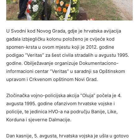
U Svodni kod Novog Grada, gdje je hrvatska avijacija
gađala izbjegličku kolonu položeno je cvijeće kod
spomen-krsta u ovom mjestu koji je 2012. godine
podigao “Veritas” za šest civila stradalih u avgustu 1995.
godine. Obilježavanje organizuje Dokumentaciono-
informacioni centar “Veritas” u saradnji sa Opštinskom
upravom i Crkvenom opštinom Novi Grad.
Zločinačka vojno-policijska akcija “Oluja” počela je 4.
avgusta 1995. godine ofanzivom hrvatske vojske i
policije, te jedinica HVO-a na području Banije, Like,
Korduna i sjeverne Dalmacije.
Dan kasnije, 5. avgusta, hrvatska vojska je ušla u gotovo