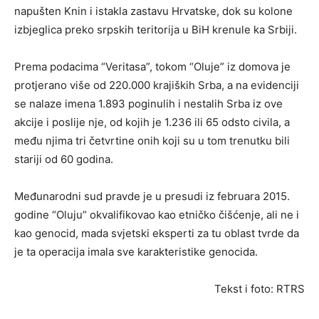
napušten Knin i istakla zastavu Hrvatske, dok su kolone
izbjeglica preko srpskih teritorija u BiH krenule ka Srbiji.
Prema podacima “Veritasa”, tokom “Oluje” iz domova je
protjerano više od 220.000 krajiških Srba, a na evidenciji
se nalaze imena 1.893 poginulih i nestalih Srba iz ove
akcije i poslije nje, od kojih je 1.236 ili 65 odsto civila, a
među njima tri četvrtine onih koji su u tom trenutku bili
stariji od 60 godina.
Međunarodni sud pravde je u presudi iz februara 2015.
godine “Oluju” okvalifikovao kao etničko čišćenje, ali ne i
kao genocid, mada svjetski eksperti za tu oblast tvrde da
je ta operacija imala sve karakteristike genocida.
Tekst i foto: RTRS