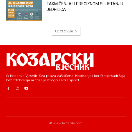
TAKMIČENJA U PRECIZNOM SLIJETANJU
JEDRILICA
Učitati više
© Kozarski Vjesnik. Sva prava zaštićena. Kopiranje i korištenje sadržaja
bez odobrenja autora je strogo zabranjeno!
© www.kozarski.com