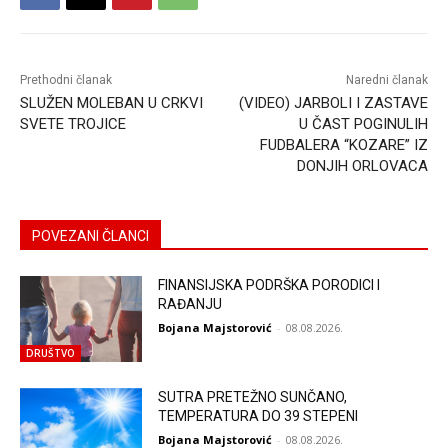
Prethodni članak
Naredni članak
SLUŽEN MOLEBAN U CRKVI
(VIDEO) JARBOLI I ZASTAVE
SVETE TROJICE
U ČAST POGINULIH
FUDBALERA “KOZARE” IZ
DONJIH ORLOVACA
POVEZANI ČLANCI
FINANSIJSKA PODRŠKA PORODICI I
RAĐANJU
Bojana Majstorović
-
08.08.2026.
DRUŠTVO
SUTRA PRETEŽNO SUNČANO,
TEMPERATURA DO 39 STEPENI
Bojana Majstorović
-
08.08.2026.