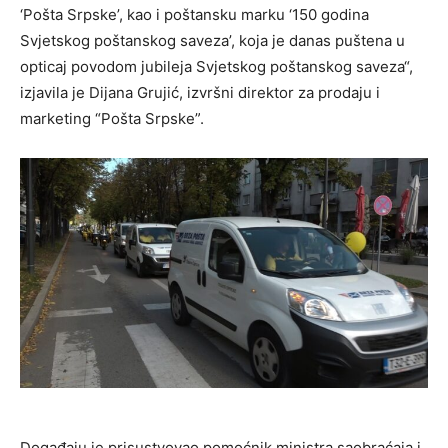
‘Pošta Srpske’, kao i poštansku marku ‘150 godina
Svjetskog poštanskog saveza’, koja je danas puštena u
opticaj povodom jubileja Svjetskog poštanskog saveza“,
izjavila je Dijana Grujić, izvršni direktor za prodaju i
marketing “Pošta Srpske”.
Događaju je prisustvovao pomoćnik ministra saobraćaja i