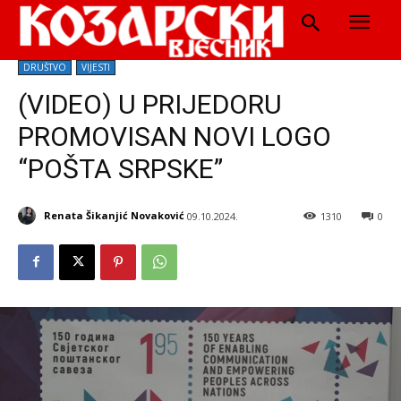
DRUŠTVO
VIJESTI
(VIDEO) U PRIJEDORU
PROMOVISAN NOVI LOGO
“POŠTA SRPSKE”
Renata Šikanjić Novaković
09.10.2024.
1310
0