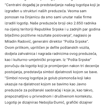
“Centralni događaj je predstavljanje našeg logotipa koji je
izgrađen u strukturi naših preduzeća. Veoma sam
ponosan na činjenicu da smo sami unutar naše firme
izradili logotip. Naše preduzeće broji oko 2.650 radnika
na cijeloj teritoriji Republike Srpske i u zadnjih par godina
bilježimo pozitivne rezultate poslovanja”, naglasio je
Miladin Radović, generalni direktor “Pošta Srpske”.
Ovom prilikom, upriličen je defile poštanskih vozila,
dodjela zahvalnica i nagrada radnicima ovog preduzeća,
kao i kulturno-umjetnički program. Iz “Pošta Srpske”
poručuju da logotip koji je promijenjen nakon tri decenije
postojanja, predstavlja simbol djelatnosti kojom se bave.
“Simbol novog logotipa je golub pismonoša koji lako
ukazuje na djelatnost kojom se bavimo kao Javno
preduzeće za poštanski saobraćaj i koje je, kao takvo,
prepoznatljivo u privrednom i društvenom kontekstu.
Logotip je dizajnirao Nebojša Đumić, grafički dizajner