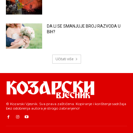
DA LI SE SMANJUJE BROJ RAZVODA U
BIH?
Učitati više
© Kozarski Vjesnik. Sva prava zaštićena. Kopiranje i korištenje sadržaja
bez odobrenja autora je strogo zabranjeno!