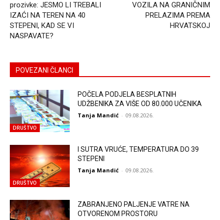
prozivke: JESMO LI TREBALI
VOZILA NA GRANIČNIM
IZAĆI NA TEREN NA 40
PRELAZIMA PREMA
STEPENI, KAD SE VI
HRVATSKOJ
NASPAVATE?
POVEZANI ČLANCI
POČELA PODJELA BESPLATNIH
UDŽBENIKA ZA VIŠE OD 80.000 UČENIKA
Tanja Mandić
-
09.08.2026.
DRUŠTVO
I SUTRA VRUĆE, TEMPERATURA DO 39
STEPENI
Tanja Mandić
-
09.08.2026.
DRUŠTVO
ZABRANJENO PALJENJE VATRE NA
OTVORENOM PROSTORU