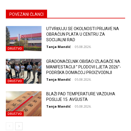
POVEZANI ČLANCI
UTVRĐUJU SE OKOLNOSTI PRIJAVE NA
OBRAČUN PLATA U CENTRU ZA
SOCIJALNI RAD
Tanja Mandić
-
05.08.2026.
DRUŠTVO
GRADONAČELNIK OBIŠAO IZLAGAČE NA
MANIFESTACIJI ” PLODOVI LJETA 2026”-
PODRŠKA DOMAĆOJ PROIZVODNJI
Tanja Mandić
-
05.08.2026.
DRUŠTVO
BLAŽI PAD TEMPERATURE VAZDUHA
POSLIJE 15. AVGUSTA
Tanja Mandić
-
05.08.2026.
DRUŠTVO