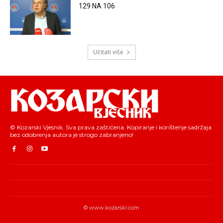
129 NA 106
Učitati više
© Kozarski Vjesnik. Sva prava zaštićena. Kopiranje i korištenje sadržaja
bez odobrenja autora je strogo zabranjeno!
© www.kozarski.com