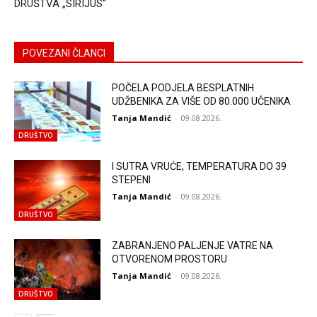
DRUŠTVA „SIRIJUS“
POVEZANI ČLANCI
POČELA PODJELA BESPLATNIH
UDŽBENIKA ZA VIŠE OD 80.000 UČENIKA
Tanja Mandić
-
09.08.2026.
DRUŠTVO
I SUTRA VRUĆE, TEMPERATURA DO 39
STEPENI
Tanja Mandić
-
09.08.2026.
DRUŠTVO
ZABRANJENO PALJENJE VATRE NA
OTVORENOM PROSTORU
Tanja Mandić
-
09.08.2026.
DRUŠTVO