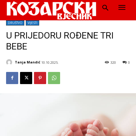
DRUŠTVO
VIJESTI
U PRIJEDORU ROĐENE TRI
BEBE
Tanja Mandić
10.10.2025.
320
0