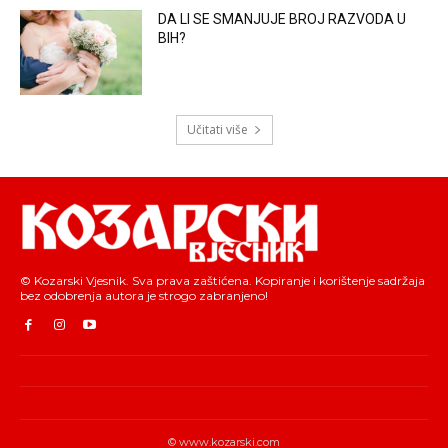
DA LI SE SMANJUJE BROJ RAZVODA U
BIH?
Učitati više
© Kozarski Vjesnik. Sva prava zaštićena. Kopiranje i korištenje sadržaja
bez odobrenja autora je strogo zabranjeno!
© www.kozarski.com