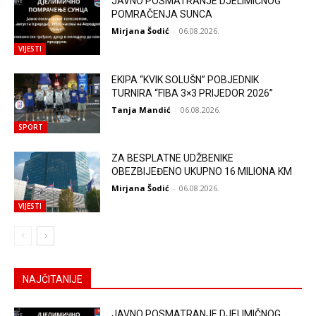
JAVNO POSMATRANJE DJELIMIČNOG
POMRAČENJA SUNCA
Mirjana Šodić
-
06.08.2026.
VIJESTI
EKIPA “KVIK SOLUŠN” POBJEDNIK
TURNIRA “FIBA 3×3 PRIJEDOR 2026”
Tanja Mandić
-
06.08.2026.
SPORT
ZA BESPLATNE UDŽBENIKE
OBEZBIJEĐENO UKUPNO 16 MILIONA KM
Mirjana Šodić
-
06.08.2026.
VIJESTI
NAJČITANIJE
JAVNO POSMATRANJE DJELIMIČNOG