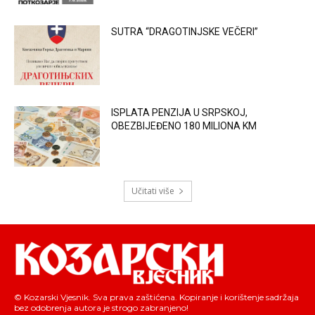
SUTRA “DRAGOTINJSKE VEČERI”
ISPLATA PENZIJA U SRPSKOJ,
OBEZBIJEĐENO 180 MILIONA KM
Učitati više
© Kozarski Vjesnik. Sva prava zaštićena. Kopiranje i korištenje sadržaja
bez odobrenja autora je strogo zabranjeno!