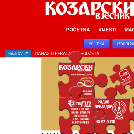
POČETNA
VIJESTI
MA
POLITIKA
IZBORI 2
DANAS O REBALANSU BUDŽETA
NAJNOVIJE