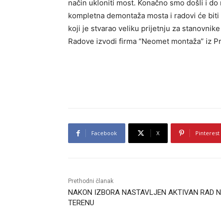
način ukloniti most. Konačno smo došli i do r
kompletna demontaža mosta i radovi će biti
koji je stvarao veliku prijetnju za stanovnik
Radove izvodi firma “Neomet montaža” iz Pri
Facebook
X
Pinterest
Prethodni članak
NAKON IZBORA NASTAVLJEN AKTIVAN RAD 
TERENU