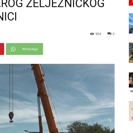
ROG ŽELJEZNIČKOG
ICI
904
0
WhatsApp