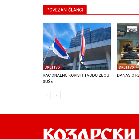
POVEZANI ČLANCI
DRUŠTVO
DRUŠTVO
RACIONALNO KORISTITI VODU ZBOG
DANAS O R
SUŠE