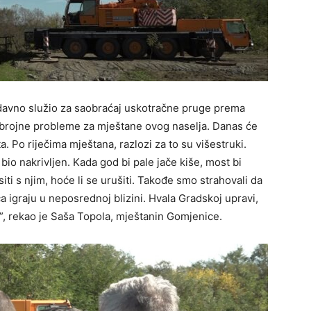
 davno služio za saobraćaj uskotračne pruge prema
gobrojne probleme za mještane ovog naselja. Danas će
. Po riječima mještana, razlozi za to su višestruki.
bio nakrivljen. Kada god bi pale jače kiše, most bi
ti s njim, hoće li se urušiti. Takođe smo strahovali da
 igraju u neposrednoj blizini. Hvala Gradskoj upravi,
, rekao je Saša Topola, mještanin Gomjenice.