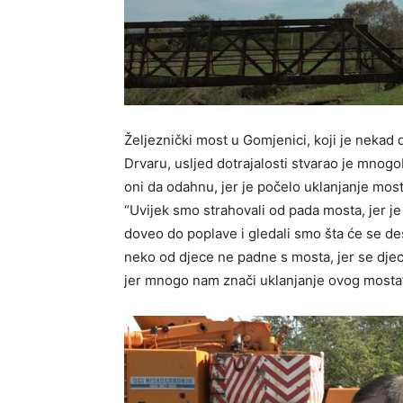
Željeznički most u Gomjenici, koji je nekad
Drvaru, usljed dotrajalosti stvarao je mno
oni da odahnu, jer je počelo uklanjanje mosta
“Uvijek smo strahovali od pada mosta, jer je 
doveo do poplave i gledali smo šta će se desi
neko od djece ne padne s mosta, jer se djeca
jer mnogo nam znači uklanjanje ovog mosta”