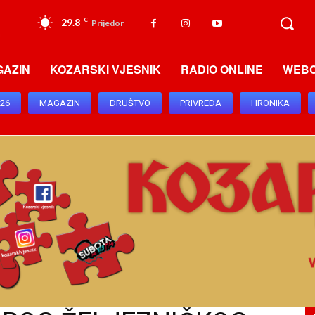
29.8
C
Prijedor
GAZIN
KOZARSKI VJESNIK
RADIO ONLINE
WEB
026
MAGAZIN
DRUŠTVO
PRIVREDA
HRONIKA