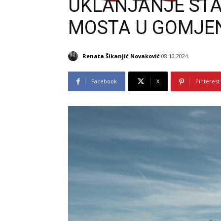
UKLANJANJE STA
MOSTA U GOMJEN
Renata Šikanjić Novaković
08.10.2024.
Facebook
X
Pinterest