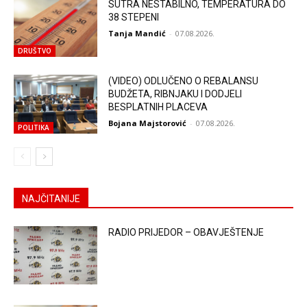
SUTRA NESTABILNO, TEMPERATURA DO
38 STEPENI
Tanja Mandić
-
07.08.2026.
DRUŠTVO
(VIDEO) ODLUČENO O REBALANSU
BUDŽETA, RIBNJAKU I DODJELI
BESPLATNIH PLACEVA
Bojana Majstorović
-
07.08.2026.
POLITIKA
NAJČITANIJE
RADIO PRIJEDOR – OBAVJEŠTENJE