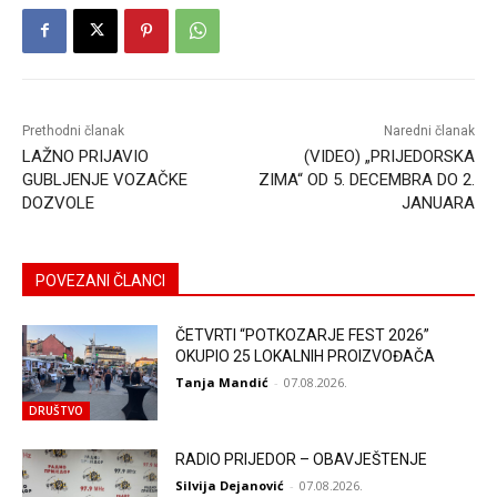
Prethodni članak
Naredni članak
LAŽNO PRIJAVIO
(VIDEO) „PRIJEDORSKA
GUBLJENJE VOZAČKE
ZIMA“ OD 5. DECEMBRA DO 2.
DOZVOLE
JANUARA
POVEZANI ČLANCI
ČETVRTI “POTKOZARJE FEST 2026”
OKUPIO 25 LOKALNIH PROIZVOĐAČA
Tanja Mandić
-
07.08.2026.
DRUŠTVO
RADIO PRIJEDOR – OBAVJEŠTENJE
Silvija Dejanović
-
07.08.2026.