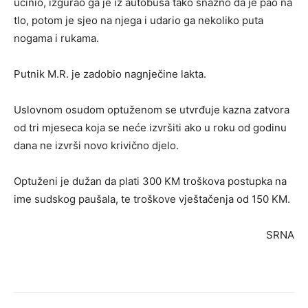
učinio, izgurao ga je iz autobusa tako snažno da je pao na
tlo, potom je sjeo na njega i udario ga nekoliko puta
nogama i rukama.
Putnik M.R. je zadobio nagnječine lakta.
Uslovnom osudom optuženom se utvrđuje kazna zatvora
od tri mjeseca koja se neće izvršiti ako u roku od godinu
dana ne izvrši novo krivično djelo.
Optuženi je dužan da plati 300 KM troškova postupka na
ime sudskog paušala, te troškove vještačenja od 150 KM.
SRNA